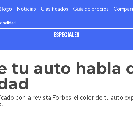
álogo
Noticias
Clasificados
Guía de precios
Compar
sonalidad
ESPECIALES
de tu auto habla 
idad
cado por la revista Forbes, el color de tu auto ex
o.