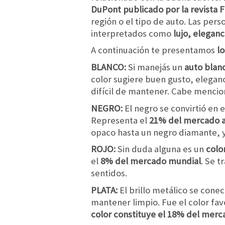
DuPont publicado por la revista 
región o el tipo de auto. Las per
interpretados como
lujo, eleganc
A continuación te presentamos
lo
BLANCO:
Si manejás un
auto blan
color sugiere buen gusto, eleganc
difícil de mantener. Cabe mencio
NEGRO:
El negro se convirtió en
Representa el
21% del mercado a 
opaco hasta un negro diamante, y
ROJO:
Sin duda alguna es un
colo
el
8% del mercado mundial
. Se t
sentidos.
PLATA:
El brillo metálico se conec
mantener limpio. Fue el color fa
color constituye el 18% del mer