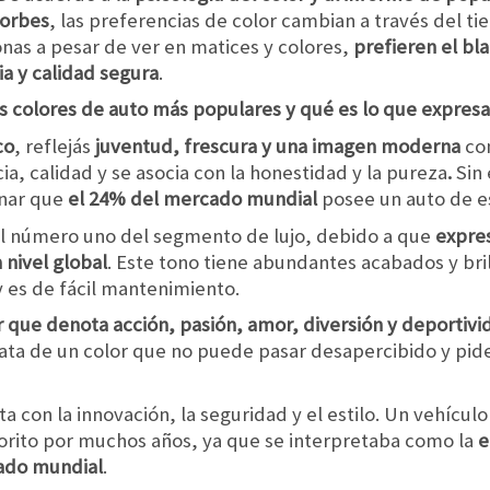
Forbes
, las preferencias de color cambian a través del t
sonas a pesar de ver en matices y colores,
prefieren el bl
ia y calidad segura
.
s colores de auto más populares y qué es lo que expres
co
, reflejás
juventud, frescura y una imagen moderna
con
ia, calidad y se asocia con la honestidad y la pureza
.
Sin
nar que
el 24% del mercado mundial
posee un auto de es
 el número uno del segmento de lujo, debido a que
expre
nivel global
. Este tono tiene abundantes acabados y bri
 es de fácil mantenimiento.
r que denota acción, pasión, amor, diversión y deportivi
rata de un color que no puede pasar desapercibido y pide
ta con la innovación, la seguridad y el estilo. Un vehículo
vorito por muchos años, ya que se interpretaba como la
e
cado mundial
.