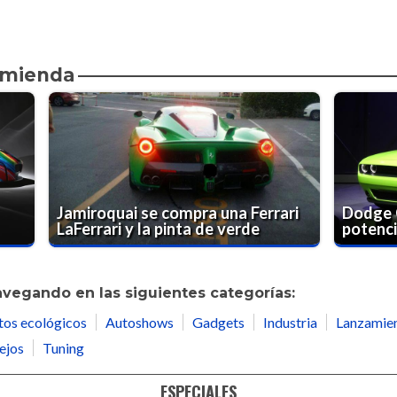
omienda
Jamiroquai se compra una Ferrari
Dodge C
LaFerrari y la pinta de verde
potenci
avegando en las siguientes categorías:
tos ecológicos
Autoshows
Gadgets
Industria
Lanzamie
ejos
Tuning
ESPECIALES