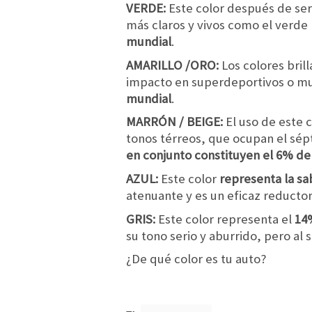
VERDE:
Este color después de ser
más claros y vivos como el verd
mundial
.
AMARILLO /ORO:
Los colores bril
impacto en superdeportivos o mus
mundial
.
MARRÓN / BEIGE:
El uso de este 
tonos térreos, que ocupan el sépt
en conjunto constituyen el 6% d
AZUL:
Este color
representa la sab
atenuante y es un eficaz reductor 
GRIS:
Este color representa el
14
su tono serio y aburrido, pero al
¿De qué color es tu auto?