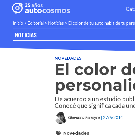
Cat
Inicio
>
Editorial
>
Noticias
>
El color de tu auto habla de tu per
NOTICIAS
NOVEDADES
El color 
personal
De acuerdo a un estudio publi
Conocé que significa cada un
Giovanna Ferreyra
| 27/6/2014
Novedades