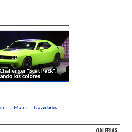
hallenger "Scat Pack",
ando los colores
ntos
Motos
Novedades
GALERIAS