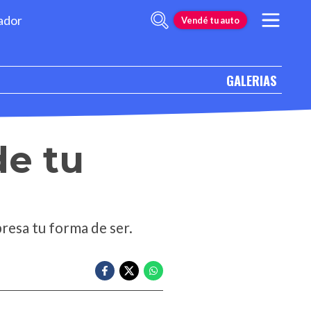
ador
Vendé tu auto
GALERIAS
de tu
presa tu forma de ser.