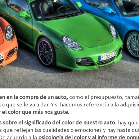
yen en la compra de un auto,
como el presupuesto, tama
so que se le va a dar. Y si hacemos referencia a la adqui
r el color que más nos guste
.
s sobre el significado del color de nuestro auto
, hay quie
s que reflejan las cualidades o emociones y hay hasta qu
 De acuerdo a la
psicología del color y al informe de po