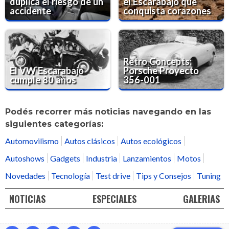
duplica el riesgo de un
el Escarabajo que
accidente
conquista corazones
Retro Concepts:
El VW Escarabajo
Porsche Proyecto
cumple 80 años
356-001
Podés recorrer más noticias navegando en las
siguientes categorías:
Automovilismo
Autos clásicos
Autos ecológicos
Autoshows
Gadgets
Industria
Lanzamientos
Motos
Novedades
Tecnología
Test drive
Tips y Consejos
Tuning
NOTICIAS
ESPECIALES
GALERIAS