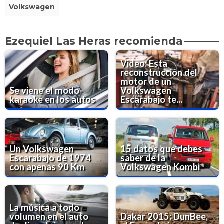
Volkswagen
Ezequiel Las Heras recomienda
Video: Esta
reconstrucción del
motor de un
Se viene el modo
Volkswagen
karaoke en los autos
Escarabajo te...
Un Volkswagen
15 datos que debes
Escarabajo de 1974
saber de la
con apenas 90 Km
Volkswagen Kombi
La música a todo
volumen en el auto
Dakar 2015: DunBee,