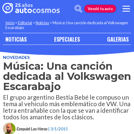
Vendé tu auto
Inicio
>
Editorial
>
Noticias
>
Música: Una canción dedicada al Volkswagen
Escarabajo
NOTICIAS
ESPECIALES
GALERIAS
NOVEDADES
Música: Una canción
dedicada al Volkswagen
Escarabajo
El grupo argentino Bestia Bebé le compuso un
tema al vehículo más emblemático de VW. Una
letra entrañable con la que se van a identificar
todos los amantes de los clásicos.
Ezequiel Las Heras
| 3/1/2015