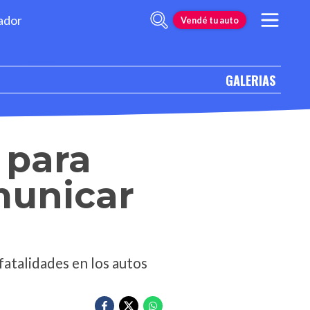
ador
Vendé tu auto
GALERIAS
 para
municar
fatalidades en los autos