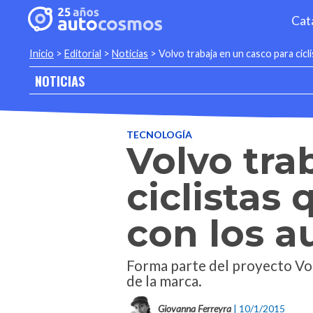
Cat
Inicio
>
Editorial
>
Noticias
>
Volvo trabaja en un casco para cic
NOTICIAS
TECNOLOGÍA
Volvo tra
ciclistas
con los a
Forma parte del proyecto Volv
de la marca.
Giovanna Ferreyra
| 10/1/2015