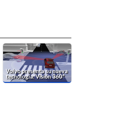
Volvo presenta su nueva
tecnología: Visión 360°