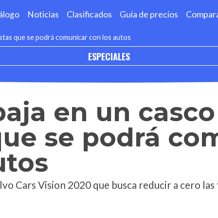
álogo
Noticias
Clasificados
Guía de precios
Compar
listas que se podrá comunicar con los autos
ESPECIALES
baja en un casco
 que se podrá co
utos
o Cars Vision 2020 que busca reducir a cero las 