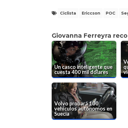
Ciclista
Ericcson
POC
Se
Giovanna Ferreyra rec
Vo
Un casco inteligente que
q
cuesta 400 mil dólares
v
Volvo probará 100
vehículos autónomos en
Suecia