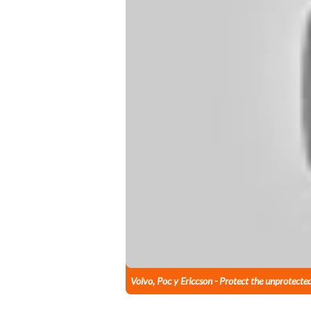
Volvo, Poc y Ericcson - Protect the unprotecte