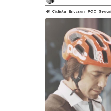
Ciclista
Ericcson
POC
Segur