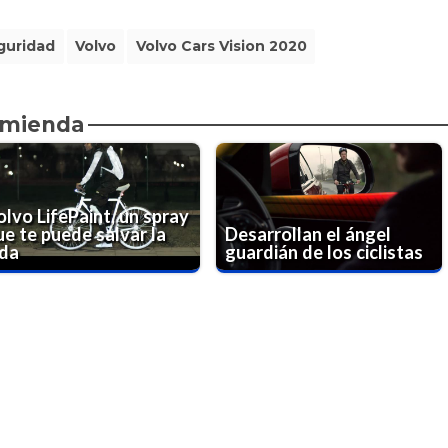
guridad
Volvo
Volvo Cars Vision 2020
omienda
lvo LifePaint, un spray
ue te puede salvar la
Desarrollan el ángel
ida
guardián de los ciclistas