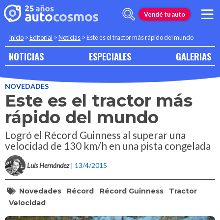
Vendé tu auto
Inicio
>
Editorial
>
Noticias
>
Este es el tractor más rápido del mundo
NOTICIAS
ESPECIALES
GALERIAS
NOVEDADES
Este es el tractor más
rápido del mundo
Logró el Récord Guinness al superar una
velocidad de 130 km/h en una pista congelada
Luis Hernández
| 13/4/2015
Novedades
Récord
Récord Guinness
Tractor
Velocidad