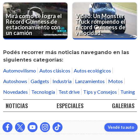
Mirá como se logra el
Video: Un Monster
Récord Guinness de
Truck rompiendo el
estacionamiento con
récord Guinness de
un camión
velocidad
Podés recorrer más noticias navegando en las
siguientes categorías:
Automovilismo
Autos clásicos
Autos ecológicos
Autoshows
Gadgets
Industria
Lanzamientos
Motos
Novedades
Tecnología
Test drive
Tips y Consejos
Tuning
NOTICIAS
ESPECIALES
GALERIAS
Vendé tu auto