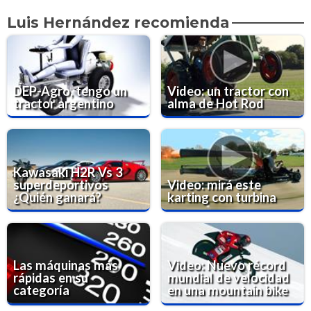
Luis Hernández recomienda
DEP-Agro, tengo un
Video: un tractor con
tractor argentino
alma de Hot Rod
Kawasaki H2R Vs 3
superdeportivos
Video: mirá este
¿Quién ganará?
karting con turbina
Las máquinas más
Video: Nuevo récord
rápidas en su
mundial de velocidad
categoría
en una mountain bike