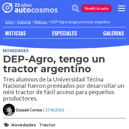
Vendé tu auto
Inicio
>
Editorial
>
Noticias
>
DEP-Agro, tengo un tractor argentino
NOTICIAS
ESPECIALES
GALERIAS
NOVEDADES
DEP-Agro, tengo un
tractor argentino
Tres alumnos de la Universidad Técina
Nacional fueron premiados por desarrollar un
mini tractor de fácil acceso para pequeños
productores.
Ezequiel Cortese
| 27/6/2016
Novedades
Tractor