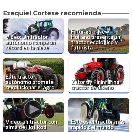
Ezequiel Cortese recomienda
Futuragro: New
Video: Un tractor
Holland presenta un
autónomo rompe un
tractor ecológico y
récord en la nieve
futurista
Este tractor
autónomo promete
Zetor by Pininfarina,
revolucionar el agro
tractor de diseño
Video: un tractor con
Este es el tractor más
alma de Hot Rod
rápido del mundo