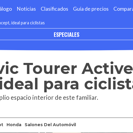
álogo
Noticias
Clasificados
Guía de precios
Compar
ept, ideal para ciclistas
ESPECIALES
ic Tourer Active
deal para ciclis
o espacio interior de este familiar.
pt
Honda
Salones Del Automóvil