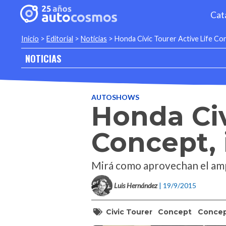
Cat
Inicio
>
Editorial
>
Noticias
>
Honda Civic Tourer Active Life Conc
NOTICIAS
AUTOSHOWS
Honda Civ
Concept, i
Mirá como aprovechan el ampli
Luis Hernández
| 19/9/2015
Civic Tourer
Concept
Conce