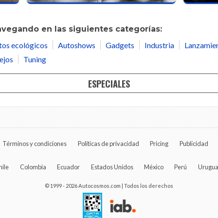
avegando en las siguientes categorías:
tos ecológicos
Autoshows
Gadgets
Industria
Lanzamie
ejos
Tuning
ESPECIALES
Términos y condiciones
Políticas de privacidad
Pricing
Publicidad
hile
Colombia
Ecuador
Estados Unidos
México
Perú
Urugu
© 1999 - 2026 Autocosmos.com | Todos los derechos