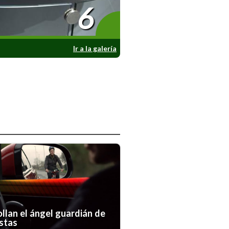
6
Ir a la galería
llan el ángel guardián de
istas