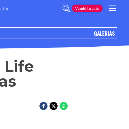
ador
Vendé tu auto
GALERIAS
 Life
tas