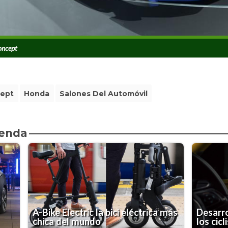
oncept
ept
Honda
Salones Del Automóvil
ienda
A-Bike Electric la bici eléctrica más
Desarro
chica del mundo
los cicl