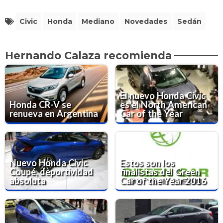
Civic
Honda
Mediano
Novedades
Sedán
Hernando Calaza recomienda
El nuevo Honda Civic
Honda CR-V se
es el North American
renueva en Argentina
Car of the Year
Nuevo Honda Civic
Estos son los
Coupé, deportividad
finalistas del Green
absoluta
Car of the Year 2016