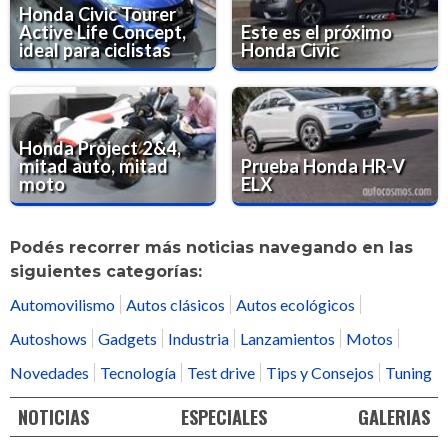
Honda Civic Tourer
Active Life Concept,
Este es el próximo
ideal para ciclistas
Honda Civic
Honda Project 2&4,
mitad auto, mitad
Prueba Honda HR-V
moto
ELX
Podés recorrer más noticias navegando en las
siguientes categorías:
Automovilismo
Autos clásicos
Autos ecológicos
Autoshows
Gadgets
Industria
Lanzamientos
Motos
Novedades
Tecnología
Test drive
Tips y Consejos
Tuning
NOTICIAS
ESPECIALES
GALERIAS