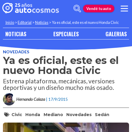
Vendé tu auto
Inicio
>
Editorial
>
Noticias
>
Ya es oficial, este es el nuevo Honda Civic
NOTICIAS
ESPECIALES
GALERIAS
NOVEDADES
Ya es oficial, este es el
nuevo Honda Civic
Estrena plataforma, mecánicas, versiones
deportivas y un diseño mucho más osado.
Hernando Calaza
| 17/9/2015
Civic
Honda
Mediano
Novedades
Sedán