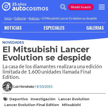
Vendé tu auto
Inicio
>
Editorial
>
Noticias
>
El Mitsubishi Lancer Evolution se despide
NOTICIAS
ESPECIALES
GALERIAS
NOVEDADES
El Mitsubishi Lancer
Evolution se despide
La casa de los diamantes realizara una edición
limitada de 1.600 unidades llamada Final
Edition.
Luis Hernández
| 8/10/2015
Deportivo
Investigación
Lancer Evolution
Lancer Evolution Final Edition
Mitsubishi