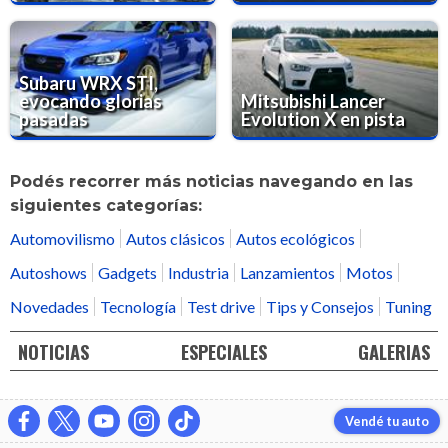
Subaru WRX STI,
evocando glorias
Mitsubishi Lancer
pasadas
Evolution X en pista
Podés recorrer más noticias navegando en las
siguientes categorías:
Automovilismo
Autos clásicos
Autos ecológicos
Autoshows
Gadgets
Industria
Lanzamientos
Motos
Novedades
Tecnología
Test drive
Tips y Consejos
Tuning
NOTICIAS
ESPECIALES
GALERIAS
Vendé tu auto