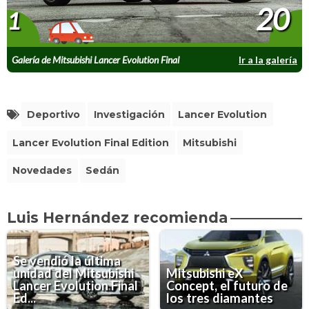
20
1
Galería de Mitsubishi Lancer Evolution Final
Ir a la galería
Edition
Deportivo
Investigación
Lancer Evolution
Lancer Evolution Final Edition
Mitsubishi
Novedades
Sedán
Luis Hernández recomienda
Se vendió la última
unidad del Mitsubishi
Mitsubishi eX
Lancer Evolution Final
Concept, el futuro de
Ed...
los tres diamantes