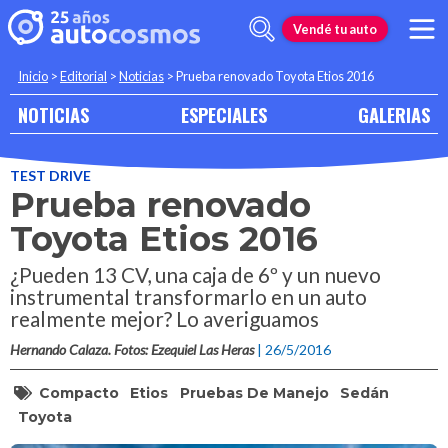
Vendé tu auto
Inicio
>
Editorial
>
Noticias
>
Prueba renovado Toyota Etios 2016
NOTICIAS
ESPECIALES
GALERIAS
TEST DRIVE
Prueba renovado
Toyota Etios 2016
¿Pueden 13 CV, una caja de 6º y un nuevo
instrumental transformarlo en un auto
realmente mejor? Lo averiguamos
Hernando Calaza. Fotos: Ezequiel Las Heras
| 26/5/2016
Compacto
Etios
Pruebas De Manejo
Sedán
Toyota