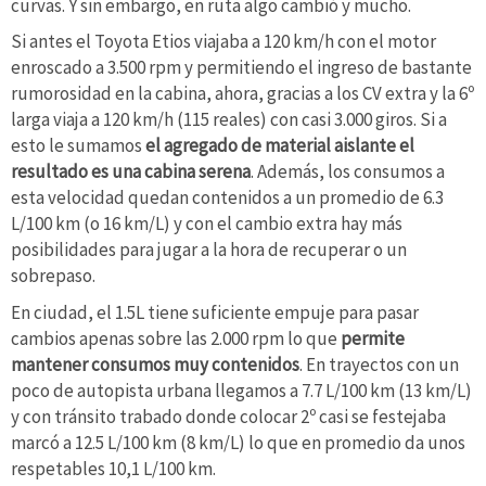
curvas. Y sin embargo, en ruta algo cambió y mucho.
Si antes el Toyota Etios viajaba a 120 km/h con el motor
enroscado a 3.500 rpm y permitiendo el ingreso de bastante
rumorosidad en la cabina, ahora, gracias a los CV extra y la 6º
larga viaja a 120 km/h (115 reales) con casi 3.000 giros. Si a
esto le sumamos
el agregado de material aislante el
resultado es una cabina serena
. Además, los consumos a
esta velocidad quedan contenidos a un promedio de 6.3
L/100 km (o 16 km/L) y con el cambio extra hay más
posibilidades para jugar a la hora de recuperar o un
sobrepaso.
En ciudad, el 1.5L tiene suficiente empuje para pasar
cambios apenas sobre las 2.000 rpm lo que
permite
mantener consumos muy contenidos
. En trayectos con un
poco de autopista urbana llegamos a 7.7 L/100 km (13 km/L)
y con tránsito trabado donde colocar 2º casi se festejaba
marcó a 12.5 L/100 km (8 km/L) lo que en promedio da unos
respetables 10,1 L/100 km.