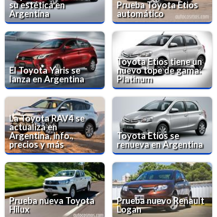
su estética en
Prueba Toyota Etios
Argentina
automático
Toyota Etios tiene un
El Toyota Yaris se
nuevo tope de gama:
lanza en Argentina
Platinum
La Toyota RAV4 se
actualiza en
Argentina, info.,
Toyota Etios se
precios y más
renueva en Argentina
Prueba nueva Toyota
Prueba nuevo Renault
Hilux
Logan