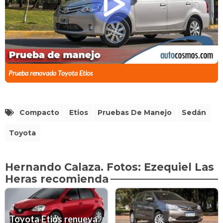
Prueba renovado Toyota Etios
Compacto
Etios
Pruebas De Manejo
Sedán
Toyota
Hernando Calaza. Fotos: Ezequiel Las
Heras recomienda
Toyota Etios renueva