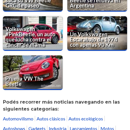
saca su VW Beetle
Beetle se renueva en
GRC de paseo
Argentina
Volkswagen
#PinkBeetle, un auto
Un Volkswagen
que lucha contra el
Escarabajo de 1974
cáncer de mama
con apenas 90 Km
Prueba VW The
Beetle
Podés recorrer más noticias navegando en las
siguientes categorías:
Automovilismo
Autos clásicos
Autos ecológicos
Autoshows
Gadgets
Industria
Lanzamientos
Motos