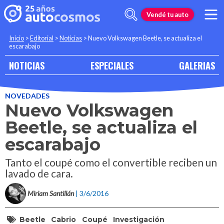
Vendé tu auto
Inicio
>
Editorial
>
Noticias
>
Nuevo Volkswagen Beetle, se actualiza el
escarabajo
NOTICIAS
ESPECIALES
GALERIAS
NOVEDADES
Nuevo Volkswagen
Beetle, se actualiza el
escarabajo
Tanto el coupé como el convertible reciben un
lavado de cara.
Miriam Santillán
| 3/6/2016
Beetle
Cabrio
Coupé
Investigación