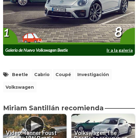
8
1
Galería de Nuevo Volkswagen Beetle
Ir a la galería
Beetle
Cabrio
Coupé
Investigación
Volkswagen
Miriam Santillán recomienda
Video: Tanner Foust
Volkswagen The