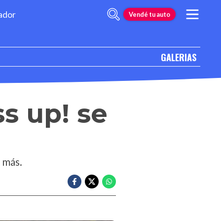
ador
Vendé tu auto
GALERIAS
s up! se
 más.