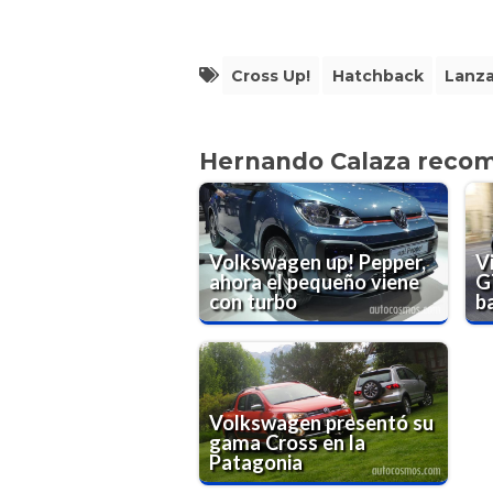
Cross Up!
Hatchback
Lanz
Hernando Calaza reco
Volkswagen up! Pepper,
V
ahora el pequeño viene
GT
con turbo
b
Volkswagen presentó su
gama Cross en la
Patagonia