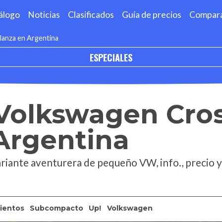
álogo
Noticias
Clasificados
Guía de precios
Compar
lanza en Argentina
ESPECIALES
Volkswagen Cros
Argentina
riante aventurera de pequeño VW, info., precio y
ientos
Subcompacto
Up!
Volkswagen