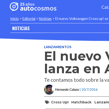
Cat
Inicio
>
Editorial
>
Noticias
>
El nuevo Volkswagen Cross up! se 
NOTICIAS
LANZAMIENTOS
El nuevo 
lanza en 
Te contamos todo sobre la va
Hernando Calaza
| 20/7/2016
Cross Up!
Hatchback
Lanzam