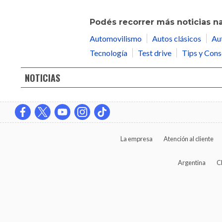
Podés recorrer más noticias n
Automovilismo
Autos clásicos
Au
Tecnología
Test drive
Tips y Cons
NOTICIAS
La empresa
Atención al cliente
Argentina
C