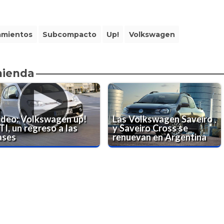
amientos
Subcompacto
Up!
Volkswagen
mienda
ideo: Volkswagen up!
Las Volkswagen Saveiro
I, un regreso a las
y Saveiro Cross se
ases
renuevan en Argentina