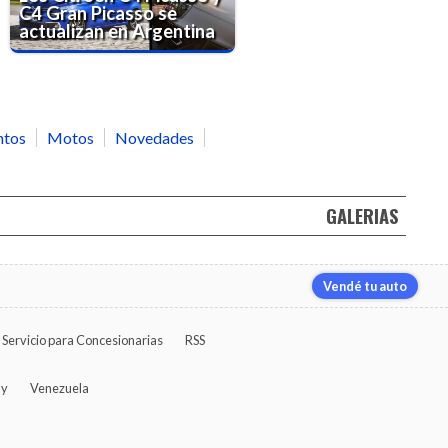
C4 Gran Picasso se
actualizan en Argentina
ntos
Motos
Novedades
GALERIAS
Vendé tu auto
Servicio para Concesionarias
RSS
ay
Venezuela