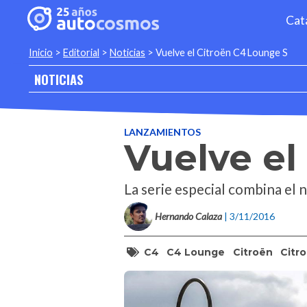
Cat
Inicio
>
Editorial
>
Noticias
>
Vuelve el Citroën C4 Lounge S
NOTICIAS
LANZAMIENTOS
Vuelve el
La serie especial combina el n
Hernando Calaza
| 3/11/2016
C4
C4 Lounge
Citroën
Citr