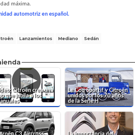
idad máxima.
nidad automotriz en español.
itroën
Lanzamientos
Mediano
Sedán
mienda
ideo: Citroën crea una
Le Coq Sportif y Citroën
p que jubila a los
unidos por los 70 años
anuales
de la Serie H
itroën C3 Aircross
La importancia del