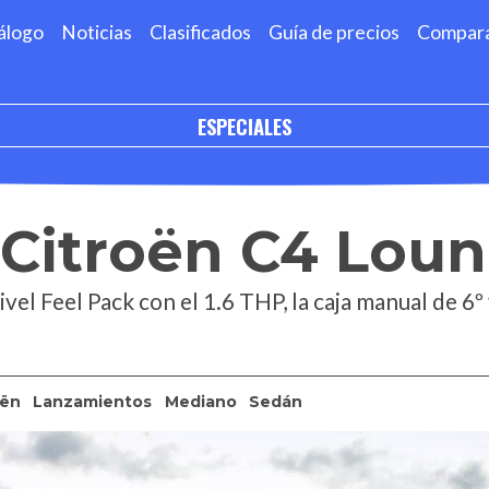
álogo
Noticias
Clasificados
Guía de precios
Compar
ESPECIALES
 Citroën C4 Lou
ivel Feel Pack con el 1.6 THP, la caja manual de 6º
oën
Lanzamientos
Mediano
Sedán