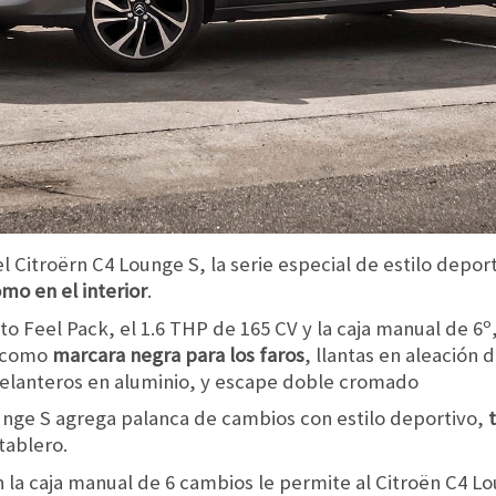
 Citroërn C4 Lounge S, la serie especial de estilo depor
mo en el interior
.
o Feel Pack, el 1.6 THP de 165 CV y la caja manual de 6º,
s como
marcara negra para los faros
, llantas en aleación 
delanteros en aluminio, y escape doble cromado
unge S agrega palanca de cambios con estilo deportivo,
tablero.
n la caja manual de 6 cambios le permite al Citroën C4 L