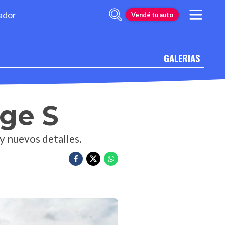
ador
Vendé tu auto
GALERIAS
nge S
 y nuevos detalles.