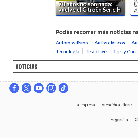
70 años no son nada:
U
vuelve el Citroën Serie H
A
Podés recorrer más noticias n
Automovilismo
Autos clásicos
Au
Tecnología
Test drive
Tips y Cons
NOTICIAS
La empresa
Atención al cliente
Argentina
C