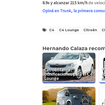
8.9s y alcanzar 215 km/h
de veloc
Opiná en Trunk, la primera comu
C4
C4 Lounge
Citroën
C
Hernando Calaza reco
Citroën lanza
V
bonificaciones para el C4
ap
Lounge
m
C