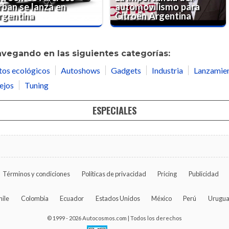
rban se lanza en
automovilismo para
rgentina
Citroën Argentina
avegando en las siguientes categorías:
tos ecológicos
Autoshows
Gadgets
Industria
Lanzamie
ejos
Tuning
ESPECIALES
Términos y condiciones
Políticas de privacidad
Pricing
Publicidad
hile
Colombia
Ecuador
Estados Unidos
México
Perú
Urugu
© 1999 - 2026 Autocosmos.com | Todos los derechos