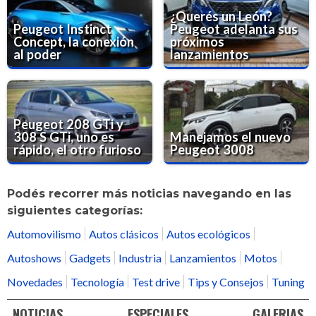
¿Querés un León?
Peugeot Instinct
Peugeot adelanta sus
Concept, la conexión
próximos
al poder
lanzamientos
Peugeot 208 GTi y
308 S GTi, uno es
Manejamos el nuevo
rápido, el otro furioso
Peugeot 3008
Podés recorrer más noticias navegando en las
siguientes categorías:
Automovilismo
Autos clásicos
Autos ecológicos
Autoshows
Gadgets
Industria
Lanzamientos
Motos
Novedades
Tecnología
Test drive
Tips y Consejos
Tuning
NOTICIAS
ESPECIALES
GALERIAS