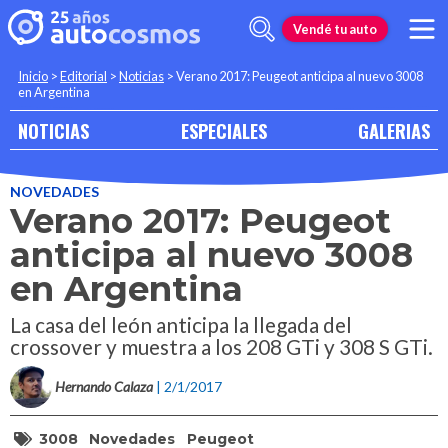
Vendé tu auto
Inicio
>
Editorial
>
Noticias
>
Verano 2017: Peugeot anticipa al nuevo 3008
en Argentina
NOTICIAS
ESPECIALES
GALERIAS
NOVEDADES
Verano 2017: Peugeot
anticipa al nuevo 3008
en Argentina
La casa del león anticipa la llegada del
crossover y muestra a los 208 GTi y 308 S GTi.
Hernando Calaza
| 2/1/2017
3008
Novedades
Peugeot