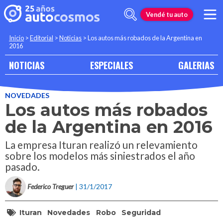
Vendé tu auto
Inicio
>
Editorial
>
Noticias
>
Los autos más robados de la Argentina en
2016
NOTICIAS
ESPECIALES
GALERIAS
NOVEDADES
Los autos más robados
de la Argentina en 2016
La empresa Ituran realizó un relevamiento
sobre los modelos más siniestrados el año
pasado.
Federico Treguer
| 31/1/2017
Ituran
Novedades
Robo
Seguridad