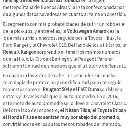
ránking de los vehículos más robados
en la región
metropolitana de Buenos Aires y la lista confeccionada nos
da algunos datos novedosos en cuanto al tema en cuestión.
El segmento con más probabilidades de sufrir un robo es el
de la pick-ups, y entre ellas, la
Volkswagen Amarok
es la
que más sufrió siniestros, seguida por la Toyota Hilux, la
Ford Ranger y la Chevrolet S10. Del lado de los utilitarios, la
Renault Kangoo
sorprendió al tener los mismos números
que la Hilux. La Citroën Berlingo y la Peugeot Partner
sufrieron la mitad de siniestros que el utilitario de Renault.
En cuanto a los autos de calle, los vehículos sin mucha
tecnología de protección y con dificultad para conseguir
repuestos como el
Peugeot 504 y el FIAT Duna
son blanco
entre 8 y 10 veces más que el auto promedio. En el 2016,
este mote de auto promedio se lo llevo el Chevrolet Classic.
Del otro lado del espectro,
el Nissan Tiida, el Toyota Etios y
el Honda Fit se encuentran muy por abajo del promedio
,
convirtiéndose en los autos menos robados del mercado.