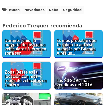
Ituran
Novedades
Robo
Seguridad
Federico Treguer recomienda
Durante junio, la
Es más probable que
mayoría de los robos
te roben tu auto si
vehiculares fueron en
manejás por Buenos
zona sur
Aires un...
Zona Oeste es la
locación con más
robos de vehículos en
Las 20 SUVs más
febrero
vendidas del 2016
Salta como un