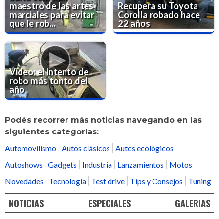
maestro de las artes
Recupera su Toyota
marciales para evitar
Corolla robado hace
que le rob...
22 años
Video: el intento de
robo más tonto del
año
Podés recorrer más noticias navegando en las
siguientes categorías:
Automovilismo
Autos clásicos
Autos ecológicos
Autoshows
Gadgets
Industria
Lanzamientos
Motos
Novedades
Tecnología
Test drive
Tips y Consejos
Tuning
NOTICIAS
ESPECIALES
GALERIAS