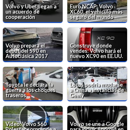
Volvo y Uber llegan a
Euro NCAP: Volvo
un acuerdo de
XC60, el vehículo más
cooperación
seguro del mundo
Volvo prepara el
Construye donde
debut del S90 en
vendes: Volvo hará el
Autoclásica 2017
nuevo XC90 en EE.UU.
Toyota le declara la
Lotus podría mudarse
guerra a los choques
a China a instancias de
traseros
Geely
Video: Volvo S60
Volvo se une a Google
Polestar sorprende a
para incluir Android en