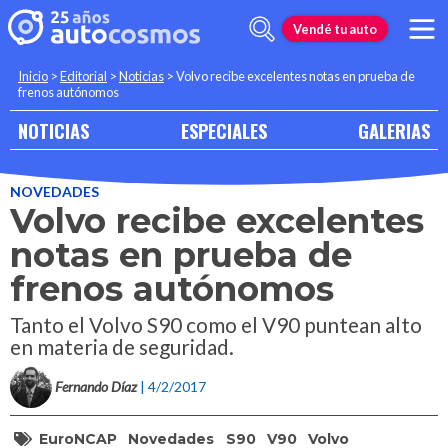
Vendé tu auto
Inicio
>
Editorial
>
Noticias
>
Volvo recibe excelentes notas en prueba de
frenos autónomos
NOTICIAS
ESPECIALES
GALERIAS
NOVEDADES
Volvo recibe excelentes
notas en prueba de
frenos autónomos
Tanto el Volvo S90 como el V90 puntean alto
en materia de seguridad.
Fernando Díaz
| 4/2/2017
EuroNCAP
Novedades
S90
V90
Volvo