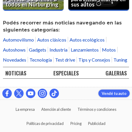
todos en Nürburgring
sus autos
Podés recorrer más noticias navegando en las
siguientes categorías:
Automovilismo
Autos clásicos
Autos ecológicos
Autoshows
Gadgets
Industria
Lanzamientos
Motos
Novedades
Tecnología
Test drive
Tips y Consejos
Tuning
NOTICIAS
ESPECIALES
GALERIAS
Vendé tu auto
La empresa
Atención al cliente
Términos y condiciones
Políticas de privacidad
Pricing
Publicidad