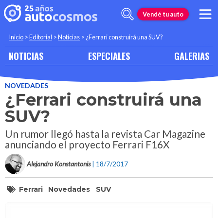
Vendé tu auto
Inicio
>
Editorial
>
Noticias
>
¿Ferrari construirá una SUV?
NOTICIAS
ESPECIALES
GALERIAS
NOVEDADES
¿Ferrari construirá una
SUV?
Un rumor llegó hasta la revista Car Magazine
anunciando el proyecto Ferrari F16X
Alejandro Konstantonis
| 18/7/2017
Ferrari
Novedades
SUV