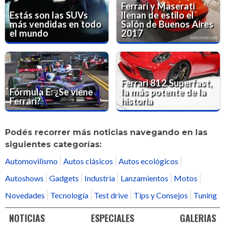
Ferrari y Maserati
Estás son las SUVs
llenan de estilo el
más vendidas en todo
Salón de Buenos Aires
el mundo
2017
Ferrari 812 Superfast,
Fórmula E: ¿Se viene
la más potente de la
Ferrari?
historia
Podés recorrer más noticias navegando en las
siguientes categorías:
Automovilismo
Autos clásicos
Autos ecológicos
Autoshows
Gadgets
Industria
Lanzamientos
Motos
Novedades
Tecnología
Test drive
Tips y Consejos
Tuning
NOTICIAS
ESPECIALES
GALERIAS