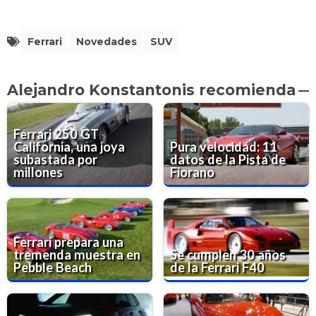
Ferrari
Novedades
SUV
Alejandro Konstantonis recomienda
Ferrari 250 GT
California, una joya
Pura velocidad: 11
subastada por
datos de la Pista de
millones
Fiorano
Ferrari prepara una
tremenda muestra en
Se cumplen 30 años
Pebble Beach
de la Ferrari F40