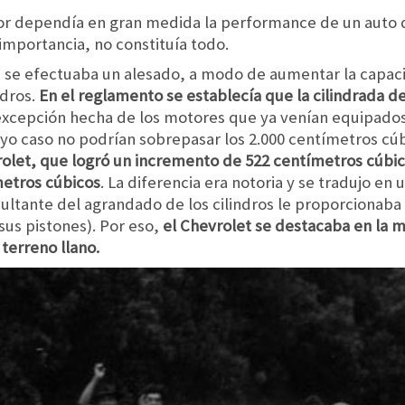
or dependía en gran medida la performance de un auto d
mportancia, no constituía todo.
s se efectuaba un alesado, a modo de aumentar la capaci
ndros.
En el reglamento se establecía que la cilindrada 
excepción hecha de los motores que ya venían equipados
uyo caso no podrían sobrepasar los 2.000 centímetros cúb
vrolet, que logró un incremento de 522 centímetros cúbi
metros cúbicos
. La diferencia era notoria y se tradujo en
ultante del agrandado de los cilindros le proporcionab
sus pistones). Por eso,
el Chevrolet se destacaba en la 
terreno llano.