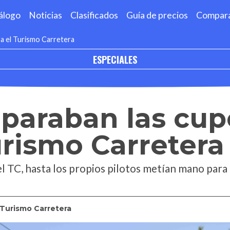
álogo
Noticias
Clasificados
Guía de precios
Compar
ra el Turismo Carretera
ESPECIALES
eparaban las cup
urismo Carretera
l TC, hasta los propios pilotos metían mano para 
Turismo Carretera