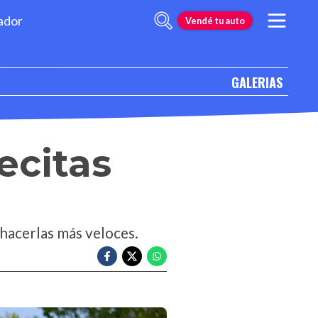
ador
Vendé tu auto
GALERIAS
ecitas
hacerlas más veloces.