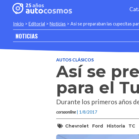
Cat
Inicio
>
Editorial
>
Noticias
>
Así se preparaban las cupecitas pa
NOTICIAS
AUTOS CLÁSICOS
Así se pr
para el T
Durante los primeros años de
corsaonline
| 1/8/2017
Chevrolet
Ford
Historia
TC