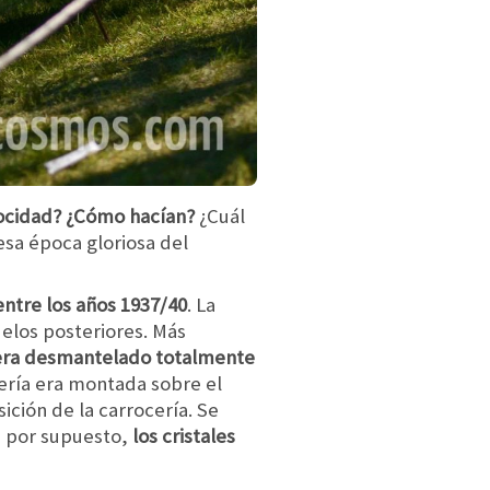
locidad? ¿Cómo hacían?
¿Cuál
esa época gloriosa del
entre los años 1937/40
. La
elos posteriores. Más
era desmantelado totalmente
cería era montada sobre el
ción de la carrocería. Se
, por supuesto,
los cristales