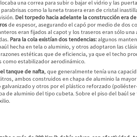
olocaba una correa para subir o bajar el vidrio y las puer
parabrisas como la luneta trasera eran de cristal inastill
visión.
Del torpedo hacia adelante la construcción era de
ros
de espesor, asegurando el capó por medio de dos c
teros eran fijados al capot y los traseros eran sólo una 
das.
Para la cola existían dos tendencias:
algunos mantení
baúl hecha en tela o aluminio, y otros adoptaron las clási
razones estéticas que de eficiencia, ya que el techo pr
tas como estabilizador aerodinámico.
el tanque de nafta
, que generalmente tenía una capacida
litros, ambos construidos en chapa de aluminio la mayor
o galvanizado y otros por el plástico reforzado (poliéster-
a de aluminio del tipo cubeta. Sobre el piso del baúl se 
ilio.