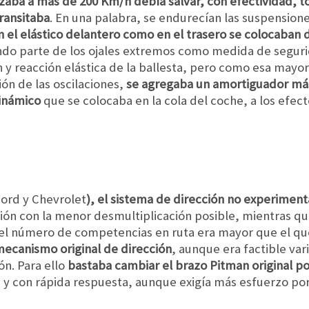
zaba a más de 200 Km/h debía salvar, con efectividad, to
ransitaba
. En una palabra, se endurecían las suspension
n el elástico delantero como en el trasero se colocaban d
do parte de los ojales extremos como medida de segurida
y reacción elástica de la ballesta, pero como esa mayor
ón de las oscilaciones,
se agregaba un amortiguador má
dinámico
que se colocaba en la cola del coche, a los efect
Ford y Chevrolet
), el sistema de dirección no experiment
ón con la menor desmultiplicación posible, mientras que 
 el número de competencias en ruta era mayor que el que
mecanismo original de dirección
, aunque era factible var
ón. Para ello
bastaba cambiar el brazo Pitman original po
 y con rápida respuesta, aunque exigía más esfuerzo por 