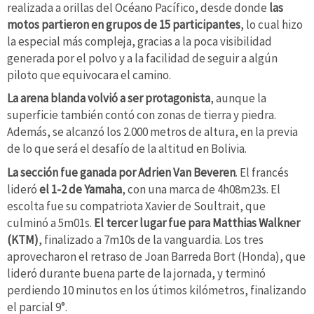
realizada a orillas del Océano Pacífico, desde donde
las
motos partieron en grupos de 15 participantes
, lo cual hizo
la especial más compleja, gracias a la poca visibilidad
generada por el polvo y a la facilidad de seguir a algún
piloto que equivocara el camino.
La arena blanda volvió a ser protagonista
, aunque la
superficie también contó con zonas de tierra y piedra.
Además, se alcanzó los 2.000 metros de altura, en la previa
de lo que será el desafío de la altitud en Bolivia.
La sección fue ganada por Adrien Van Beveren
. El francés
lideró
el 1-2 de Yamaha
, con una marca de 4h08m23s. El
escolta fue su compatriota Xavier de Soultrait, que
culminó a 5m01s.
El tercer lugar fue para Matthias Walkner
(KTM)
, finalizado a 7m10s de la vanguardia. Los tres
aprovecharon el retraso de Joan Barreda Bort (Honda), que
lideró durante buena parte de la jornada, y terminó
perdiendo 10 minutos en los útimos kilómetros, finalizando
el parcial 9°.