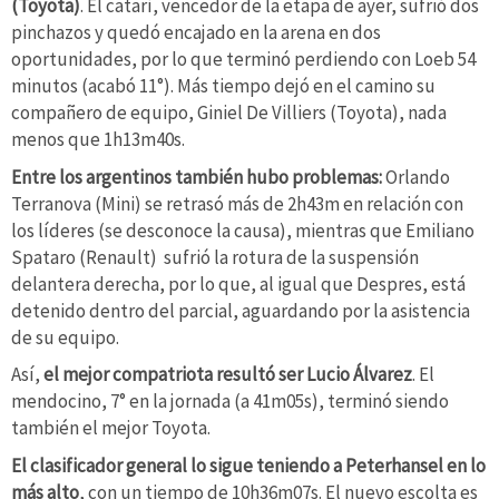
(Toyota)
. El catarí, vencedor de la etapa de ayer, sufrió dos
pinchazos y quedó encajado en la arena en dos
oportunidades, por lo que terminó perdiendo con Loeb 54
minutos (acabó 11°). Más tiempo dejó en el camino su
compañero de equipo, Giniel De Villiers (Toyota), nada
menos que 1h13m40s.
Entre los argentinos también hubo problemas:
Orlando
Terranova (Mini) se retrasó más de 2h43m en relación con
los líderes (se desconoce la causa), mientras que Emiliano
Spataro (Renault) sufrió la rotura de la suspensión
delantera derecha, por lo que, al igual que Despres, está
detenido dentro del parcial, aguardando por la asistencia
de su equipo.
Así,
el mejor compatriota resultó ser Lucio Álvarez
. El
mendocino, 7° en la jornada (a 41m05s), terminó siendo
también el mejor Toyota.
El clasificador general lo sigue teniendo a Peterhansel en lo
más alto
, con un tiempo de 10h36m07s. El nuevo escolta es