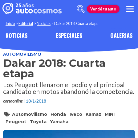
Vendé tu auto
Inicio
>
Editorial
>
Noticias
>
Dakar 2018: Cuarta etapa
NOTICIAS
ESPECIALES
GALERIAS
AUTOMOVILISMO
Dakar 2018: Cuarta
etapa
Los Peugeot llenaron el podio y el principal
candidato en motos abandonó la competencia.
corsaonline
| 10/1/2018
Automovilismo
Honda
Iveco
Kamaz
MINI
Peugeot
Toyota
Yamaha