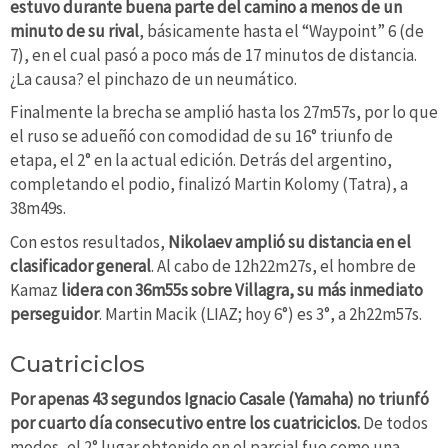
estuvo durante buena parte del camino a menos de un
minuto de su rival
, básicamente hasta el “Waypoint” 6 (de
7), en el cual pasó a poco más de 17 minutos de distancia.
¿La causa? el pinchazo de un neumático.
Finalmente la brecha se amplió hasta los 27m57s, por lo que
el ruso se adueñó con comodidad de su 16° triunfo de
etapa, el 2° en la actual edición. Detrás del argentino,
completando el podio, finalizó Martin Kolomy (Tatra), a
38m49s.
Con estos resultados,
Nikolaev amplió su distancia en el
clasificador general
. Al cabo de 12h22m27s, el hombre de
Kamaz
lidera con 36m55s sobre Villagra, su más inmediato
perseguidor
. Martin Macik (LIAZ; hoy 6°) es 3°, a 2h22m57s.
Cuatriciclos
Por apenas 43 segundos Ignacio Casale (Yamaha) no triunfó
por cuarto día consecutivo entre los cuatriciclos.
De todos
modos, el 2° lugar obtenido en el parcial fue como una