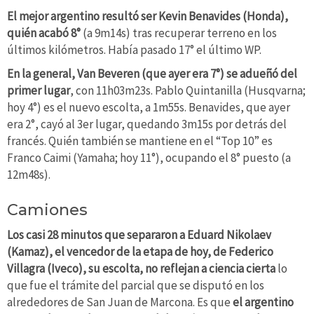
El mejor argentino resultó ser Kevin Benavides (Honda),
quién acabó 8°
(a 9m14s) tras recuperar terreno en los
últimos kilómetros. Había pasado 17° el último WP.
En la general, Van Beveren (que ayer era 7°) se adueñó del
primer lugar
, con 11h03m23s. Pablo Quintanilla (Husqvarna;
hoy 4°) es el nuevo escolta, a 1m55s. Benavides, que ayer
era 2°, cayó al 3er lugar, quedando 3m15s por detrás del
francés. Quién también se mantiene en el “Top 10” es
Franco Caimi (Yamaha; hoy 11°), ocupando el 8° puesto (a
12m48s).
Camiones
Los casi 28 minutos que separaron a Eduard Nikolaev
(Kamaz), el vencedor de la etapa de hoy, de Federico
Villagra (Iveco), su escolta, no reflejan a ciencia cierta
lo
que fue el trámite del parcial que se disputó en los
alrededores de San Juan de Marcona. Es que
el argentino