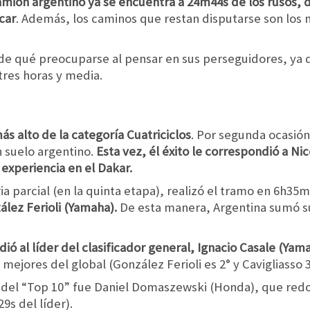
camión argentino ya se encuentra a 24m44s de los rusos, d
car
. Además, los caminos que restan disputarse son los 
 de qué preocuparse al pensar en sus perseguidores, ya qu
tres horas y media.
más alto de la categoría Cuatriciclos
. Por segunda ocasión
n suelo argentino.
Esta vez, él éxito le correspondió a Ni
experiencia en el Dakar.
a parcial (en la quinta etapa), realizó el tramo en 6h35
lez Ferioli (Yamaha).
De esta manera, Argentina sumó su
ió al líder del clasificador general, Ignacio Casale (Yam
 mejores del global (González Ferioli es 2° y Cavigliasso 
 del “Top 10” fue Daniel Domaszewski (Honda), que redo
9s del líder).