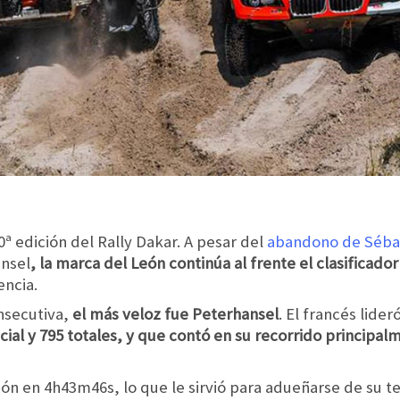
 edición del Rally Dakar. A pesar del
abandono de Séba
ansel
, la marca del León continúa al frente el clasificado
ncia.
nsecutiva,
el más veloz fue Peterhansel
. El francés lider
cial y 795 totales, y que contó en su recorrido princip
n en 4h43m46s, lo que le sirvió para adueñarse de su ter