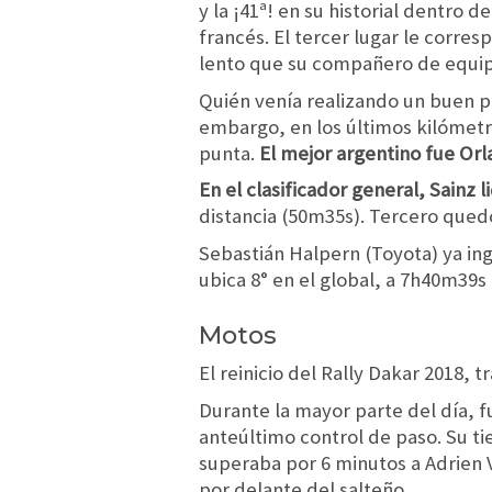
y la ¡41ª! en su historial dentro d
francés. El tercer lugar le corres
lento que su compañero de equip
Quién venía realizando un buen par
embargo, en los últimos kilómetro
punta.
El mejor argentino fue Orl
En el clasificador general, Sainz
distancia (50m35s). Tercero quedó
Sebastián Halpern (Toyota) ya ing
ubica 8° en el global, a 7h40m39s 
Motos
El reinicio del Rally Dakar 2018, 
Durante la mayor parte del día, 
anteúltimo control de paso. Su ti
superaba por 6 minutos a Adrien 
por delante del salteño.