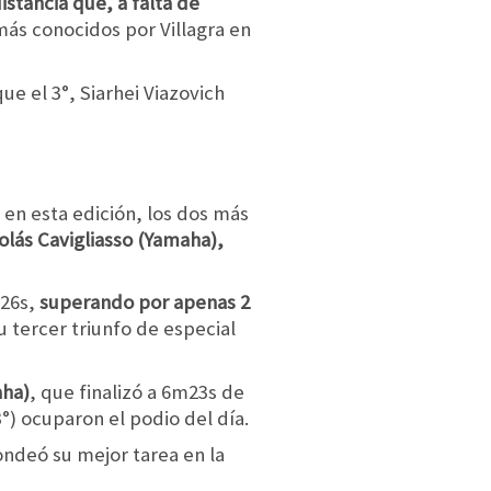
istancia que, a falta de
más conocidos por Villagra en
e el 3°, Siarhei Viazovich
 en esta edición, los dos más
colás Cavigliasso (Yamaha),
m26s,
superando por apenas 2
 tercer triunfo de especial
aha)
, que finalizó a 6m23s de
3°) ocuparon el podio del día.
ndeó su mejor tarea en la