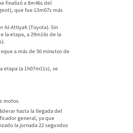
ue finalizó a 8m46s del
eugeot), que fue 13m07s más
 Al-Attiyah (Toyota). Sin
e la etapa, a 29m16s de la
).
aunque a más de 50 minutos de
la etapa (a 1h07m11s), se
as motos.
liderar hasta la llegada del
ficador general, ya que
nzado la jornada 22 segundos