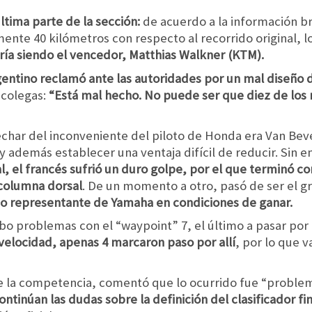
tima parte de la sección:
de acuerdo a la información br
nte 40 kilómetros con respecto al recorrido original, 
ría siendo el vencedor, Matthias Walkner (KTM).
gentino reclamó ante las autoridades por un mal diseño
 colegas:
“Está mal hecho. No puede ser que diez de los
echar del inconveniente del piloto de Honda era Van Bev
 y además establecer una ventaja difícil de reducir. Sin
, el francés sufrió un duro golpe, por el que terminó con
 columna dorsal
. De un momento a otro, pasó de ser el g
mo representante de Yamaha en condiciones de ganar.
bo problemas con el “waypoint” 7, el último a pasar por
velocidad, apenas 4 marcaron paso por allí
, por lo que 
 la competencia, comentó que lo ocurrido fue “problema
tinúan las dudas sobre la definición del clasificador fin