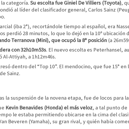
e la categoría.
Su escolta fue Giniel De Villiers (Toyota)
, q
pondió al líder del clasificador general, Carlos Sainz (P
o.
cial (iba 2°), recortándole tiempo al español, era Nasser
s perdió 28 minutos, lo que lo dejó en la 10ª ubicación d
ando Terranova (Mini), que ocupó la 8ª posición
(a 26m59s
 lidera con 32h10m53s
. El nuevo escolta es Peterhansel, 
 Al-Attiyah, a 1h12m46s.
resó dentro del “Top 10”. El mendocino, que fue 15° en 
de Sainz.
tras la suspensión de la novena etapa, fue de locos para l
fue
Kevin Benavides (Honda) el más veloz
, a tal punto de 
empo le estaba permitiendo ubicarse en la cima del clasi
Van Beveren (Yamaha), su gran rival, y quién había come