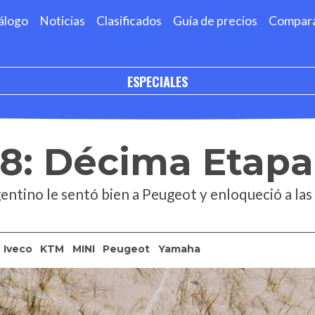
álogo
Noticias
Clasificados
Guía de precios
Compar
ESPECIALES
18: Décima Etapa
entino le sentó bien a Peugeot y enloqueció a las
Iveco
KTM
MINI
Peugeot
Yamaha