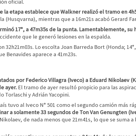
ón oficial.
de la etapa establece que Walkner realizó el tramo en 4
la (Husqvarna), mientras que a 16m21s acabó Gerard Far
terminó 17°, a 47m35s de la punta. Lamentablemente, su
 accidente que le generó lesiones en la espalda.
on 32h21m03s. Lo escolta Joan Barreda Bort (Honda; 14°, 
que Benavides aparece a 41m23s.
tados por Federico Villagra (Iveco) a Eduard Nikolaev (K
de ayer.
El tramo de ayer resultó propicio para las aspirac
 Torlaschi y Adrián Yacopini.
aís tuvo al Iveco N° 501 como el segundo camión más rápi
inar a solamente 33 segundos de Ton Van Genungten (Iv
Nikolaev, de nada menos que 21m41s, lo que se suma a l