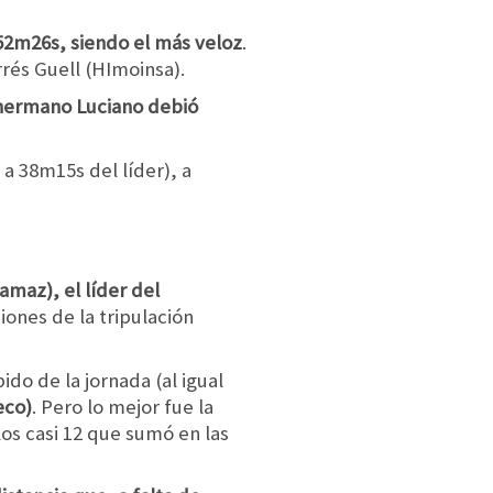
h52m26s, siendo el más veloz
.
rés Guell (HImoinsa).
 hermano Luciano debió
a 38m15s del líder), a
amaz), el líder del
iones de la tripulación
do de la jornada (al igual
eco)
. Pero lo mejor fue la
os casi 12 que sumó en las