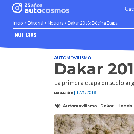
Cat
Inicio
>
Editorial
>
Noticias
>
Dakar 2018: Décima Etapa
NOTICIAS
AUTOMOVILISMO
Dakar 20
La primera etapa en suelo arg
corsaonline
| 17/1/2018
Automovilismo
Dakar
Honda