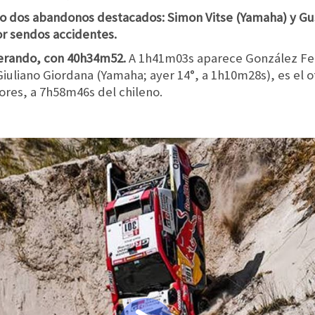
vo dos abandonos destacados: Simon Vitse (Yamaha) y Gu
r sendos accidentes.
iderando, con 40h34m52.
A 1h41m03s aparece González Fer
Giuliano Giordana (Yamaha; ayer 14°, a 1h10m28s), es el 
ores, a 7h58m46s del chileno.