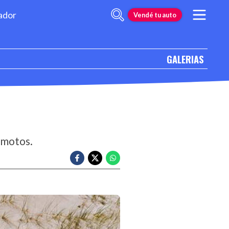
ador
Vendé tu auto
GALERIAS
 motos.