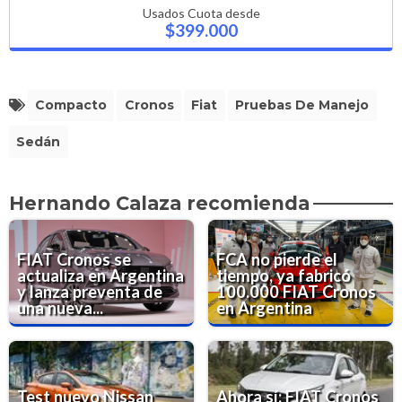
Usados Cuota desde
$399.000
Compacto
Cronos
Fiat
Pruebas De Manejo
Sedán
Hernando Calaza recomienda
FIAT Cronos se
FCA no pierde el
actualiza en Argentina
tiempo, ya fabricó
y lanza preventa de
100.000 FIAT Cronos
una nueva...
en Argentina
Test nuevo Nissan
Ahora sí: FIAT Cronos