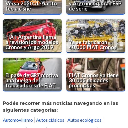
Versa 2020: de patito
y Argo incorporan ESP
feo a cisne
de serie
FIAT Argentina llama
a revisión los modelos
Ya se fabricaron
Cronos y Argo 2019
40.000 FIAT Cronos
El pase de CR7 motiva
FIAT Cronos ya tiene
una huelga de
30.000 unidades
trabajadores de FIAT
producidas
Podés recorrer más noticias navegando en las
siguientes categorías:
Automovilismo
Autos clásicos
Autos ecológicos