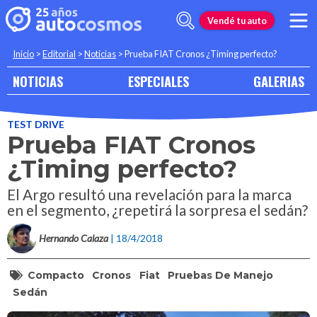
Vendé tu auto
Inicio
>
Editorial
>
Noticias
>
Prueba FIAT Cronos ¿Timing perfecto?
NOTICIAS
ESPECIALES
GALERIAS
TEST DRIVE
Prueba FIAT Cronos
¿Timing perfecto?
El Argo resultó una revelación para la marca
en el segmento, ¿repetirá la sorpresa el sedán?
Hernando Calaza
| 18/4/2018
Compacto
Cronos
Fiat
Pruebas De Manejo
Sedán