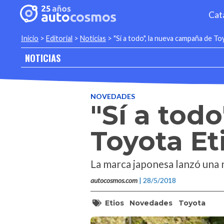
Cat
Inicio
>
Editorial
>
Noticias
>
"Sí a todo", la nueva campaña de To
NOTICIAS
NOVEDADES
"Sí a tod
Toyota Et
La marca japonesa lanzó una n
autocosmos.com
| 28/5/2018
Etios
Novedades
Toyota