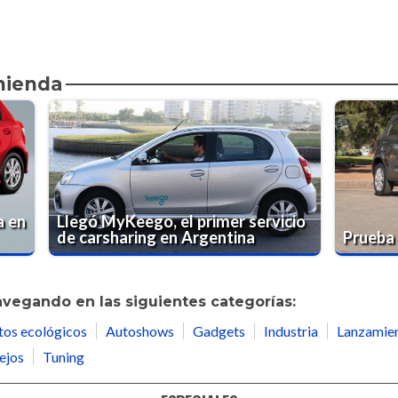
mienda
a en
Llegó MyKeego, el primer servicio
de carsharing en Argentina
Prueba
avegando en las siguientes categorías:
tos ecológicos
Autoshows
Gadgets
Industria
Lanzamie
ejos
Tuning