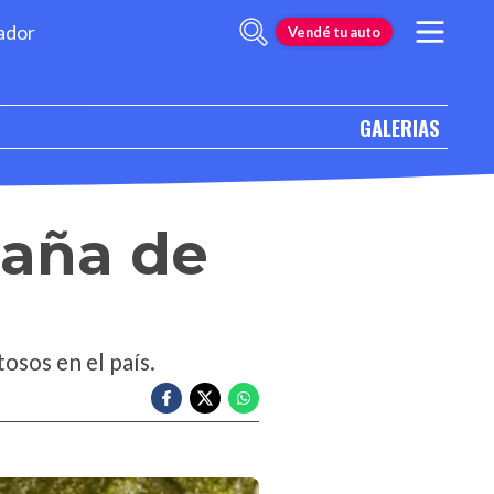
ador
Vendé tu auto
GALERIAS
paña de
osos en el país.