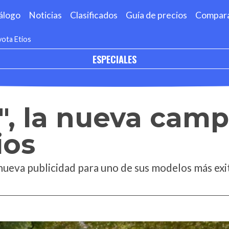
álogo
Noticias
Clasificados
Guía de precios
Compar
yota Etios
ESPECIALES
o", la nueva cam
ios
ueva publicidad para uno de sus modelos más exit