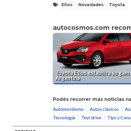
Etios
Novedades
Toyota
autocosmos.com reco
Toyota Etios estabiliza su gam
Argentina
Podés recorrer más noticias n
Automovilismo
Autos clásicos
Au
Tecnología
Test drive
Tips y Cons