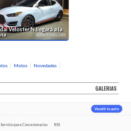
dai Veloster N llegará a la
ina
ntos
Motos
Novedades
GALERIAS
Vendé tu auto
Servicio para Concesionarias
RSS