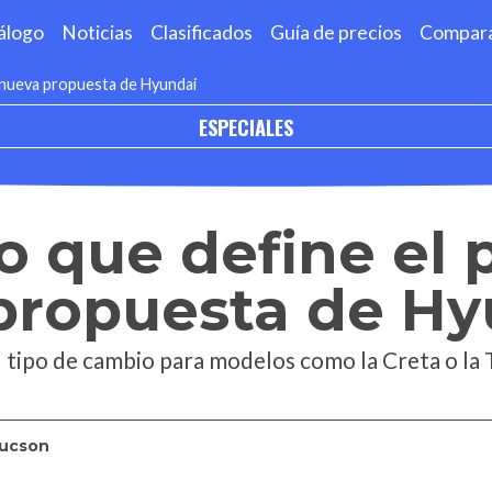
álogo
Noticias
Clasificados
Guía de precios
Compar
la nueva propuesta de Hyundai
ESPECIALES
o que define el p
 propuesta de H
el tipo de cambio para modelos como la Creta o la
ucson