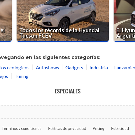
el
Todos los récords de la Hyundai
El Hyun
Tucson FCEV
Argent
avegando en las siguientes categorías:
tos ecológicos
Autoshows
Gadgets
Industria
Lanzamie
ejos
Tuning
ESPECIALES
Términos y condiciones
Políticas de privacidad
Pricing
Publicidad