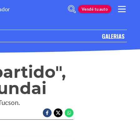
ador
Vendé tu auto
GALERIAS
artido",
yundai
 Tucson.