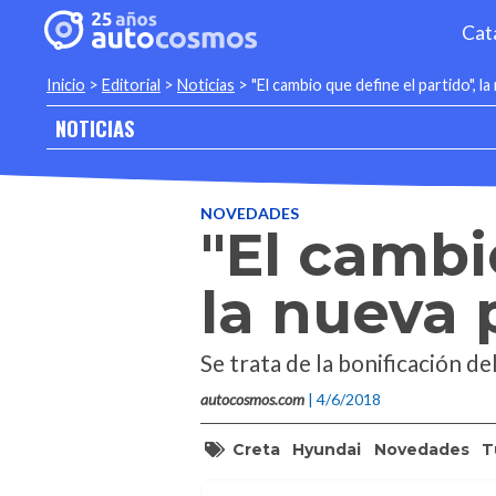
Cat
Inicio
>
Editorial
>
Noticias
>
"El cambio que define el partido", 
NOTICIAS
NOVEDADES
"El cambi
la nueva
Se trata de la bonificación d
autocosmos.com
| 4/6/2018
Creta
Hyundai
Novedades
T