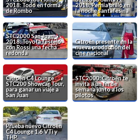
2018: Todo en forma
2018: Pernía brilló en
de Rombo
la noche santafesina
STC2000 San Juan
2018: Toyota festejó
Citroën presente en la
con Rossi una fecha
nueva producción del
redonda
cine nacional
Citroën C4 Lounge
STC2000: Citroën te
STC200 Showcar Tour,
invita a un fin de
para ganar un viaje a
semana junto a los
San Juan
pilotos
Prueba nuevo Citroën
C4 Lounge 1.6 VTi y
THP