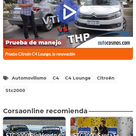
Prueba Citroën C4 Lounge, la renovación
Automovilismo
C4
C4 Lounge
Citroën
Stc2000
Corsaonline recomienda
STC2000 Río Hondo
STC2000 Santa Fe