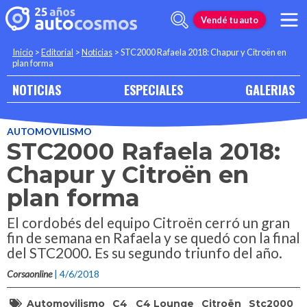
Vendé tu auto
Inicio
>
Editorial
>
Noticias
>
STC2000 Rafaela 2018: Chapur y Citroën en
plan forma
NOTICIAS
ESPECIALES
GALERIAS
AUTOMOVILISMO
STC2000 Rafaela 2018:
Chapur y Citroën en
plan forma
El cordobés del equipo Citroën cerró un gran
fin de semana en Rafaela y se quedó con la final
del STC2000. Es su segundo triunfo del año.
Corsaonline
| 4/6/2018
Automovilismo
C4
C4 Lounge
Citroën
Stc2000