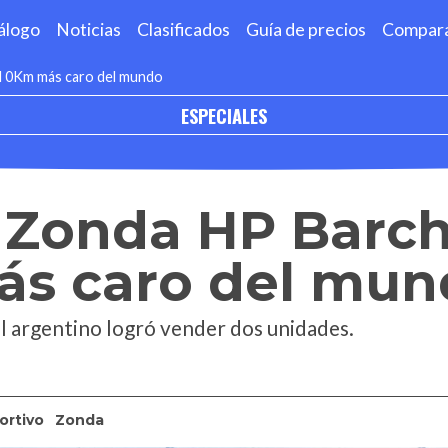
álogo
Noticias
Clasificados
Guía de precios
Compar
el 0Km más caro del mundo
ESPECIALES
 Zonda HP Barch
ás caro del mun
l argentino logró vender dos unidades.
ortivo
Zonda