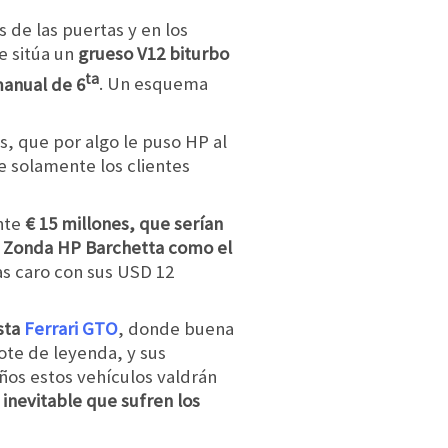
 de las puertas y en los
se sitúa un
grueso V12 biturbo
ta
manual de 6
. Un esquema
, que por algo le puso HP al
e solamente los clientes
ente
€ 15 millones, que serían
ni Zonda HP Barchetta como el
as caro con sus USD 12
sta
Ferrari GTO
, donde buena
mote de leyenda, y sus
os estos vehículos valdrán
inevitable que sufren los