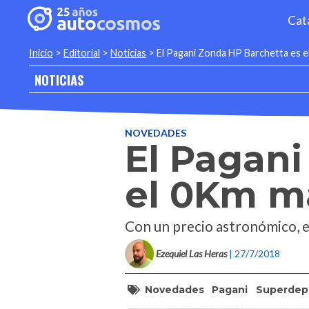
Cat
Inicio
>
Editorial
>
Noticias
>
El Pagani Zonda HP Barchetta es 
NOTICIAS
NOVEDADES
El Pagani
el 0Km m
Con un precio astronómico, e
Ezequiel Las Heras
| 27/7/2018
Novedades
Pagani
Superdep