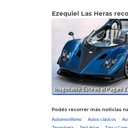
Ezequiel Las Heras re
Inagotable: Este es el Pagani 
Podés recorrer más noticias n
Automovilismo
Autos clásicos
Au
Tecnología
Test drive
Tips y Cons