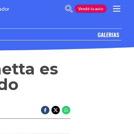
ador
Vendé tu auto
GALERIAS
etta es
do