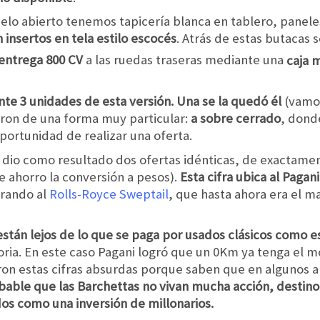
ielo abierto tenemos tapicería blanca en tablero, paneles
insertos en tela estilo escocés
. Atrás de estas butacas 
 entrega 800 CV
a las ruedas traseras mediante una
caja 
te 3 unidades de esta versión. Una se la quedó él
(vamos
eron de una forma muy particular:
a sobre cerrado
, dond
oportunidad de realizar una oferta.
iz dio como resultado dos ofertas idénticas, de exactam
e ahorro la conversión a pesos).
Esta cifra ubica al Paga
erando al
Rolls-Royce Sweptail
, que hasta ahora era el m
están lejos de lo que se paga por usados clásicos como e
storia. En este caso Pagani logró que un 0Km ya tenga el 
 estas cifras absurdas porque saben que en algunos añ
bable que las Barchettas no vivan mucha acción, destino 
dos como una inversión de millonarios.