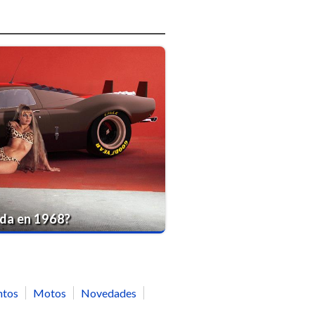
nda en 1968?
ntos
Motos
Novedades