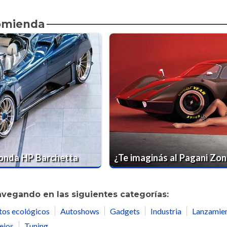
comienda
Zonda HP Barchetta
¿Te imaginás al Pagani Zo
avegando en las siguientes categorías:
tos ecológicos
Autoshows
Gadgets
Industria
Lanzamie
ejos
Tuning