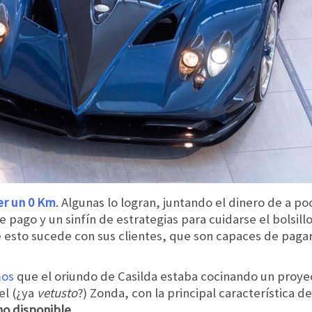
er un 0 Km
. Algunas lo logran, juntando el dinero de a p
pago y un sinfín de estrategias para cuidarse el bolsill
esto sucede con sus clientes, que son capaces de pagar
mos
que el oriundo de Casilda estaba cocinando un proyec
el (¿ya
vetusto
?) Zonda, con la principal característica d
ho disponible
.