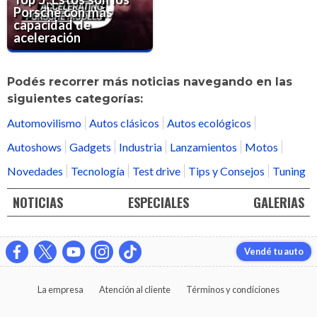
Porsche con más
capacidad de
aceleración
Podés recorrer más noticias navegando en las
siguientes categorías:
Automovilismo
Autos clásicos
Autos ecológicos
Autoshows
Gadgets
Industria
Lanzamientos
Motos
Novedades
Tecnología
Test drive
Tips y Consejos
Tuning
NOTICIAS
ESPECIALES
GALERIAS
Vendé tu auto
La empresa
Atención al cliente
Términos y condiciones