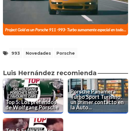
Project Gold es un Porsche 911 -993- Turbo sumamente especial en todos sentidos
993
Novedades
Porsche
Luis Hernández recomienda
Porsche Panamera
Turbo Sport Turismo,
Top 5: Los preferidos
un primer contacto en
de Wolfgang Porsche
la Auto...
Top 5: Estos son los