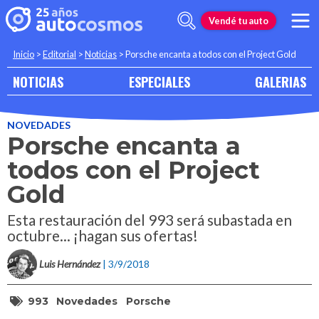
Vendé tu auto
Inicio
>
Editorial
>
Noticias
>
Porsche encanta a todos con el Project Gold
NOTICIAS
ESPECIALES
GALERIAS
NOVEDADES
Porsche encanta a
todos con el Project
Gold
Esta restauración del 993 será subastada en
octubre... ¡hagan sus ofertas!
Luis Hernández
| 3/9/2018
993
Novedades
Porsche