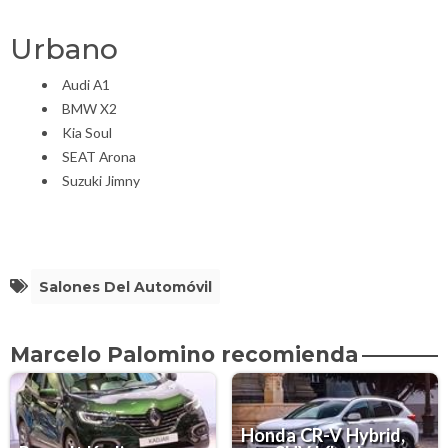
Urbano
Audi A1
BMW X2
Kia Soul
SEAT Arona
Suzuki Jimny
Salones Del Automóvil
Marcelo Palomino recomienda
Honda CR-V Hybrid,