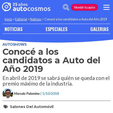
Vendé tu auto
Inicio
>
Editorial
>
Noticias
>
Conocé a los candidatos a Auto del Año 2019
NOTICIAS
ESPECIALES
GALERIAS
AUTOSHOWS
Conocé a los
candidatos a Auto del
Año 2019
En abril de 2019 se sabrá quién se queda con el
premio máximo de la industria.
Marcelo Palomino
| 5/10/2018
Salones Del Automóvil