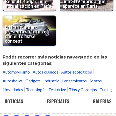
Renault Kadjar, una
una SUV híbrida que
actualización en París
aparece en París
En París, smart
presenta su futuro
con el forease
concept
Podés recorrer más noticias navegando en las
siguientes categorías:
Automovilismo
Autos clásicos
Autos ecológicos
Autoshows
Gadgets
Industria
Lanzamientos
Motos
Novedades
Tecnología
Test drive
Tips y Consejos
Tuning
NOTICIAS
ESPECIALES
GALERIAS