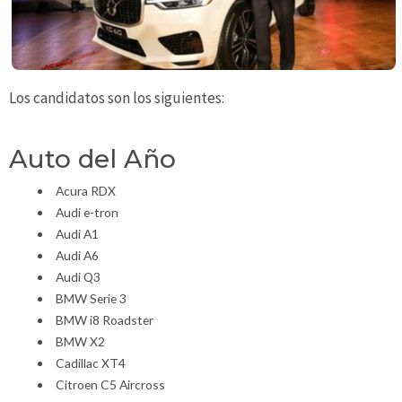
Los candidatos son los siguientes:
Auto del Año
Acura RDX
Audi e-tron
Audi A1
Audi A6
Audi Q3
BMW Serie 3
BMW i8 Roadster
BMW X2
Cadillac XT4
Citroen C5 Aircross