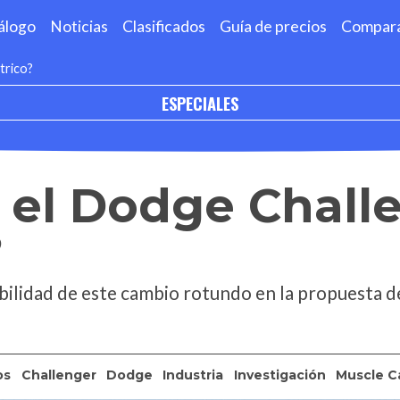
álogo
Noticias
Clasificados
Guía de precios
Compar
trico?
ESPECIALES
 el Dodge Chall
?
bilidad de este cambio rotundo en la propuesta de
os
Challenger
Dodge
Industria
Investigación
Muscle C