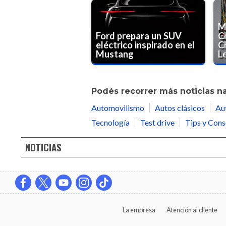
M
Ford prepara un SUV
C
eléctrico inspirado en el
C
Mustang
L
Podés recorrer más noticias n
Automovilismo
Autos clásicos
Au
Tecnología
Test drive
Tips y Cons
NOTICIAS
La empresa
Atención al cliente