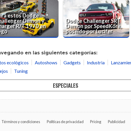
irá estos Dodge
hallenger Demon y
Dodge Challenger SRT
harger R/T 1970 en
Demon por SpeedKore,
ego
poseído por Lucifer
avegando en las siguientes categorías:
tos ecológicos
Autoshows
Gadgets
Industria
Lanzamie
ejos
Tuning
ESPECIALES
Términos y condiciones
Políticas de privacidad
Pricing
Publicidad