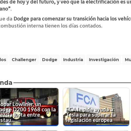
des de hoy y del futuro, y veo que la electrificación es 
cano”
.
que da
Dodge para comenzar su transición hacia los vehícu
ombustión interna tienen los días contados.
dos
Challenger
Dodge
Industria
Investigación
Mu
enda
opar Lowliner, un
odge D200 1968 con la
FCA le pide ayuda a
ezcla justa entre
Tesla para superar la
stau...
legislación europea