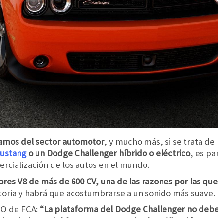
lamos del sector automotor
, y mucho más, si se trata de 
ustang
o un Dodge Challenger híbrido o eléctrico
, es pa
ercialización de los autos en el mundo.
tores V8 de más de 600 CV, una de las razones por las q
storia y habrá que acostumbrarse a un sonido más suave.
EO de FCA:
“La plataforma del Dodge Challenger no debe