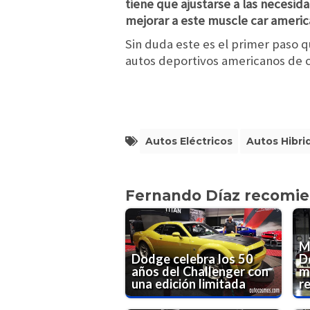
tiene que ajustarse a las necesida
mejorar a este muscle car ameri
Sin duda este es el primer paso 
autos deportivos americanos de c
Autos Eléctricos
Autos Hibri
Fernando Díaz recomi
M
Dodge celebra los 50
D
años del Challenger con
m
una edición limitada
re