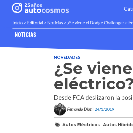
Cat
Inicio
>
Editorial
>
Noticias
>
¿Se viene el Dodge Challenger eléc
NOTICIAS
NOVEDADES
¿Se viene
eléctrico
Desde FCA deslizaron la posi
Fernando Díaz
| 24/1/2019
Autos Eléctricos
Autos Hibrid