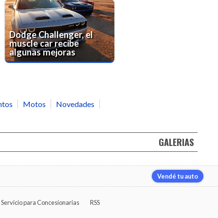
Dodge Challenger, el
muscle car recibe
algunas mejoras
ntos
Motos
Novedades
GALERIAS
Vendé tu auto
Servicio para Concesionarias
RSS