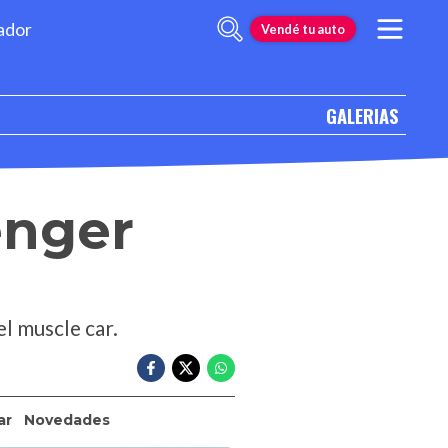
ador
Vendé tu auto
GALERIAS
enger
l muscle car.
ar
Novedades