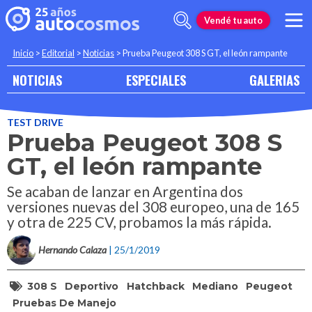
Vendé tu auto
Inicio
>
Editorial
>
Noticias
>
Prueba Peugeot 308 S GT, el león rampante
NOTICIAS
ESPECIALES
GALERIAS
TEST DRIVE
Prueba Peugeot 308 S
GT, el león rampante
Se acaban de lanzar en Argentina dos
versiones nuevas del 308 europeo, una de 165
y otra de 225 CV, probamos la más rápida.
Hernando Calaza
| 25/1/2019
308 S
Deportivo
Hatchback
Mediano
Peugeot
Pruebas De Manejo