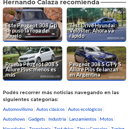
Hernando Calaza recomienda
Este Peugeot 308 Gti
Test Drive Hyundai
se puso la ropa del
Veloster: Ahora va
abuelo
rápido
Prueba Peugeot 308 S
Peugeot 308 S GT y S
Allure Plus: menos es
Allure Plus se lanzan
más
en Argentina
Podés recorrer más noticias navegando en las
siguientes categorías:
Automovilismo
Autos clásicos
Autos ecológicos
Autoshows
Gadgets
Industria
Lanzamientos
Motos
Novedades
Tecnología
Test drive
Tips y Consejos
Tuning