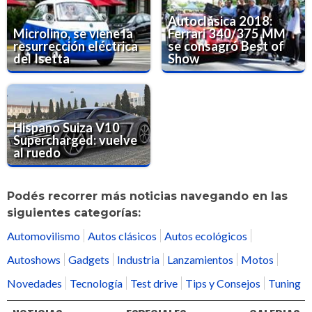
Autoclásica 2018:
Microlino, se viene la
Ferrari 340/375 MM
resurrección eléctrica
se consagró Best of
del Isetta
Show
Hispano Suiza V10
Supercharged: vuelve
al ruedo
Podés recorrer más noticias navegando en las
siguientes categorías:
Automovilismo
Autos clásicos
Autos ecológicos
Autoshows
Gadgets
Industria
Lanzamientos
Motos
Novedades
Tecnología
Test drive
Tips y Consejos
Tuning