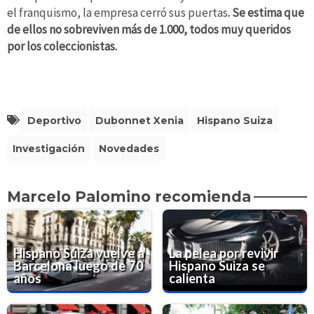
el franquismo, la empresa cerró sus puertas
. Se estima que
de ellos no sobreviven más de 1.000, todos muy queridos
por los coleccionistas.
Deportivo
Dubonnet Xenia
Hispano Suiza
Investigación
Novedades
Marcelo Palomino recomienda
Hispano Suiza vuelve a
La pelea por revivir
Barcelona luego de 70
Hispano Suiza se
años
calienta