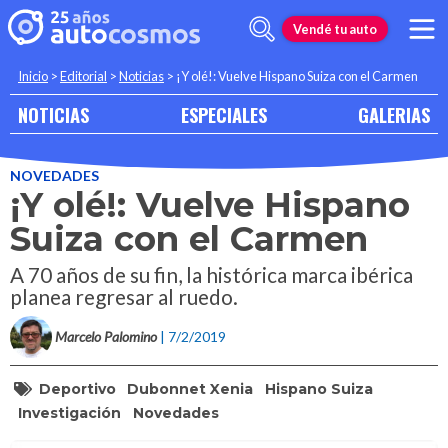
Vendé tu auto
Inicio
>
Editorial
>
Noticias
>
¡Y olé!: Vuelve Hispano Suiza con el Carmen
NOTICIAS
ESPECIALES
GALERIAS
NOVEDADES
¡Y olé!: Vuelve Hispano
Suiza con el Carmen
A 70 años de su fin, la histórica marca ibérica
planea regresar al ruedo.
Marcelo Palomino
| 7/2/2019
Deportivo
Dubonnet Xenia
Hispano Suiza
Investigación
Novedades