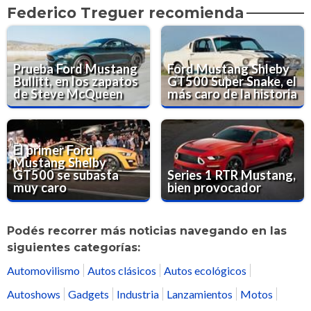
Federico Treguer recomienda
Prueba Ford Mustang
Ford Mustang Shleby
Bullitt, en los zapatos
GT500 Super Snake, el
de Steve McQueen
más caro de la historia
El primer Ford
Mustang Shelby
GT500 se subasta
Series 1 RTR Mustang,
muy caro
bien provocador
Podés recorrer más noticias navegando en las
siguientes categorías:
Automovilismo
Autos clásicos
Autos ecológicos
Autoshows
Gadgets
Industria
Lanzamientos
Motos