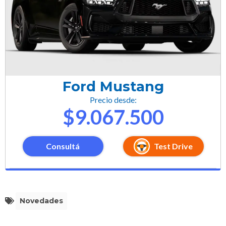
Ford Mustang
Precio desde:
$9.067.500
Consultá
Test Drive
Novedades