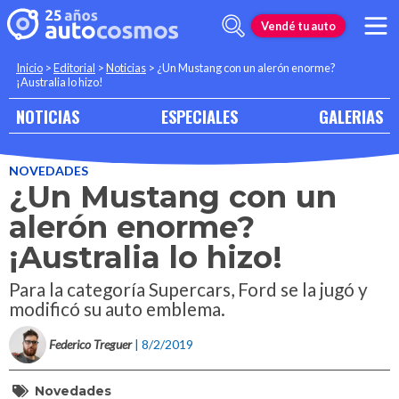
Vendé tu auto
Inicio
>
Editorial
>
Noticias
>
¿Un Mustang con un alerón enorme?
¡Australia lo hizo!
NOTICIAS
ESPECIALES
GALERIAS
NOVEDADES
¿Un Mustang con un
alerón enorme?
¡Australia lo hizo!
Para la categoría Supercars, Ford se la jugó y
modificó su auto emblema.
Federico Treguer
| 8/2/2019
Novedades