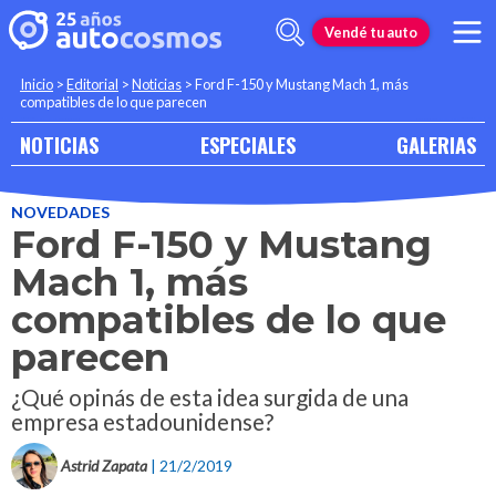
Vendé tu auto
Inicio
>
Editorial
>
Noticias
>
Ford F-150 y Mustang Mach 1, más
compatibles de lo que parecen
NOTICIAS
ESPECIALES
GALERIAS
NOVEDADES
Ford F-150 y Mustang
Mach 1, más
compatibles de lo que
parecen
¿Qué opinás de esta idea surgida de una
empresa estadounidense?
Astrid Zapata
| 21/2/2019