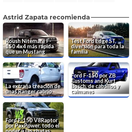
Astrid Zapata recomienda
Roush Nitemare F-
Test Ford Edge ST,
150 4x4 más rápida
diversión para toda la
que un Mustang
familia
Ford F-150 por ZB
Customs and Kurt
La extraña creación de
Busch, de caballos y
unas Ranger cabrio
caimanes
Ford F-150 V8Raptor
por PaxPower, todo el
poder a las chatas