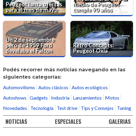
Peugeot lanza ofertas
medio de Peugeot
para el mes de mayo
cumple 90 años
Un 2 de septiembre
pero de 1959 Ford
Retro Concepts:
develaba el Falcon
Peugeot Oxia
Podés recorrer más noticias navegando en las
siguientes categorías:
Automovilismo
Autos clásicos
Autos ecológicos
Autoshows
Gadgets
Industria
Lanzamientos
Motos
Novedades
Tecnología
Test drive
Tips y Consejos
Tuning
NOTICIAS
ESPECIALES
GALERIAS