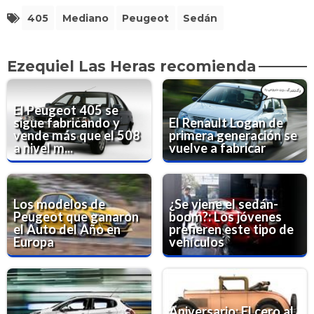
405
Mediano
Peugeot
Sedán
Ezequiel Las Heras recomienda
El Peugeot 405 se
sigue fabricando y
El Renault Logan de
vende más que el 508
primera generación se
a nivel m...
vuelve a fabricar
Los modelos de
¿Se viene el sedán-
Peugeot que ganaron
boom?: Los jóvenes
el Auto del Año en
prefieren este tipo de
Europa
vehículos
Aniversario: El cero al