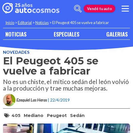
Vendé tu auto
Inicio
>
Editorial
>
Noticias
>
El Peugeot 405 se vuelve a fabricar
NOTICIAS
ESPECIALES
GALERIAS
NOVEDADES
El Peugeot 405 se
vuelve a fabricar
No es un chiste, el mítico sedán del león volvió
a la producción y trae muchas mejoras.
Ezequiel Las Heras
| 22/4/2019
405
Mediano
Peugeot
Sedán