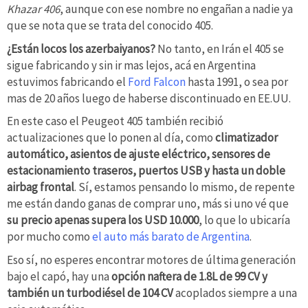
Khazar 406
, aunque con ese nombre no engañan a nadie ya
que se nota que se trata del conocido 405.
¿Están locos los azerbaiyanos?
No tanto, en Irán el 405 se
sigue fabricando y sin ir mas lejos, acá en Argentina
estuvimos fabricando el
Ford Falcon
hasta 1991, o sea por
mas de 20 años luego de haberse discontinuado en EE.UU.
En este caso el Peugeot 405 también recibió
actualizaciones que lo ponen al día, como
climatizador
automático, asientos de ajuste eléctrico, sensores de
estacionamiento traseros, puertos USB y hasta un doble
airbag frontal
. Sí, estamos pensando lo mismo, de repente
me están dando ganas de comprar uno, más si uno vé que
su precio apenas supera los USD 10.000
, lo que lo ubicaría
por mucho como
el auto más barato de Argentina
.
Eso sí, no esperes encontrar motores de última generación
bajo el capó, hay una
opción naftera de 1.8L de 99 CV y
también un turbodiésel de 104 CV
acoplados siempre a una