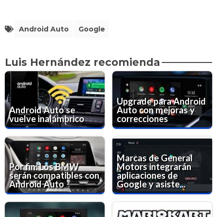
Android Auto
Google
Luis Hernández recomienda
Upgrade para Android
Android Auto se
Auto con mejoras y
vuelve inalámbrico
correcciones
Marcas de General
Por fin: Los BMW
Motors integrarán
serán compatibles con
aplicaciones de
Android Auto
Google y asiste...