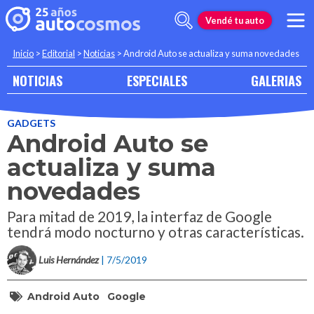
Vendé tu auto
Inicio
>
Editorial
>
Noticias
>
Android Auto se actualiza y suma novedades
NOTICIAS
ESPECIALES
GALERIAS
GADGETS
Android Auto se
actualiza y suma
novedades
Para mitad de 2019, la interfaz de Google
tendrá modo nocturno y otras características.
Luis Hernández
| 7/5/2019
Android Auto
Google