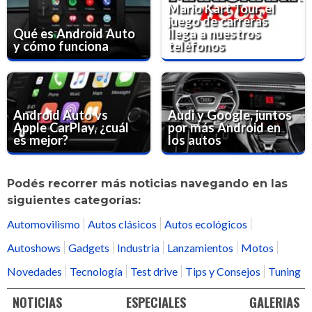
Mario Kart Tour, el
juego de carreras
Qué es Android Auto
llega a nuestros
y cómo funciona
teléfonos
Android Auto vs
Audi y Google, juntos
Apple CarPlay, ¿cuál
por más Android en
es mejor?
los autos
Podés recorrer más noticias navegando en las
siguientes categorías:
Automovilismo
Autos clásicos
Autos ecológicos
Autoshows
Gadgets
Industria
Lanzamientos
Motos
Novedades
Tecnología
Test drive
Tips y Consejos
Tuning
NOTICIAS
ESPECIALES
GALERIAS