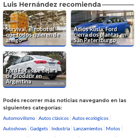
Luis Hernández recomienda
Survival, el robot al
Adiós Rusia: Ford
que todos quieren de
cierra dos plantas en
amigo
San Petersburgo
Ford Focus se dejará
de producir en
Argentina
Podés recorrer más noticias navegando en las
siguientes categorías:
Automovilismo
Autos clásicos
Autos ecológicos
Autoshows
Gadgets
Industria
Lanzamientos
Motos