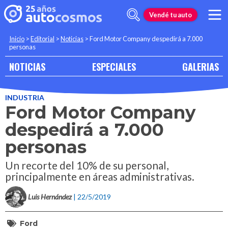
Vendé tu auto
Inicio
>
Editorial
>
Noticias
>
Ford Motor Company despedirá a 7.000
personas
NOTICIAS
ESPECIALES
GALERIAS
INDUSTRIA
Ford Motor Company
despedirá a 7.000
personas
Un recorte del 10% de su personal,
principalmente en áreas administrativas.
Luis Hernández
| 22/5/2019
Ford