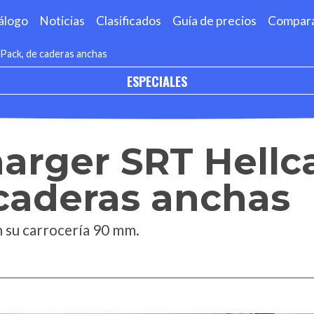
álogo
Noticias
Clasificados
Guía de precios
Compar
Pack, de caderas anchas
ESPECIALES
rger SRT Hellca
caderas anchas
 su carrocería 90 mm.