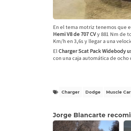
En el tema motriz tenemos que 
Hemi V8 de 707 CV
y 881 Nm de to
Km/h en 3,6s y llegar a una veloc
El
Charger Scat Pack Widebody us
con una caja automática de ocho c
Charger
Dodge
Muscle Car
Jorge Blancarte recom