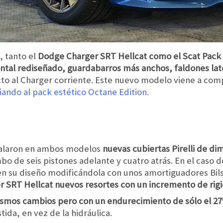
, tanto el
Dodge Charger SRT Hellcat como el Scat Pack
ntal rediseñado, guardabarros más anchos, faldones lat
o al Charger corriente. Este nuevo modelo viene a comp
ndo al pack estético Octane Edition.
stalaron en ambos modelos
nuevas cubiertas Pirelli de di
o de seis pistones adelante y cuatro atrás. En el caso de
en su diseño modificándola con unos amortiguadores Bils
r SRT Hellcat nuevos resortes con un incremento de rig
 mismos cambios pero con un endurecimiento de sólo el 2
tida, en vez de la hidráulica.