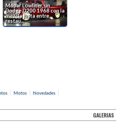
Mopar Lowliner, un
Dodge D200 1968 con la
mezcla justa entre
restau...
ntos
Motos
Novedades
GALERIAS