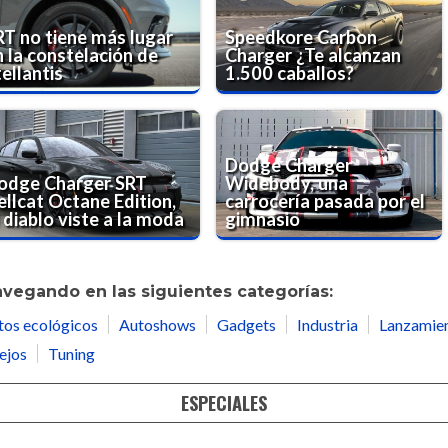
RT no tiene más lugar
Speedkore Carbon
n la constelación de
Charger ¿Te alcanzan
ellantis
1.500 caballos?
Dodge Charger
odge Charger SRT
Widebody, una
ellcat Octane Edition,
carrocería pasada por el
 diablo viste a la moda
gimnasio
avegando en las siguientes categorías:
tos ecológicos
Autoshows
Gadgets
Industria
Lanzamie
ejos
Tuning
ESPECIALES