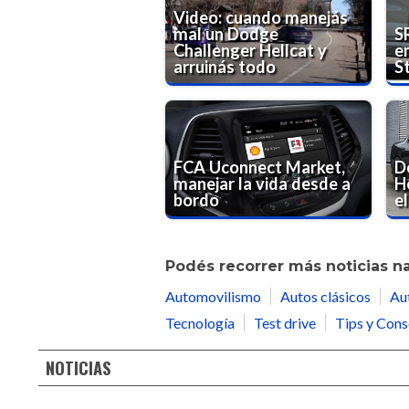
Video: cuando manejás
mal un Dodge
S
Challenger Hellcat y
e
arruinás todo
St
FCA Uconnect Market,
D
manejar la vida desde a
H
bordo
el
Podés recorrer más noticias n
Automovilismo
Autos clásicos
Au
Tecnología
Test drive
Tips y Cons
NOTICIAS