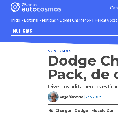
Cat
Inicio
>
Editorial
>
Noticias
>
Dodge Charger SRT Hellcat y Scat 
NOTICIAS
NOVEDADES
Dodge Cha
Pack, de 
Diversos aditamentos estiran
Jorge Blancarte
| 2/7/2019
Charger
Dodge
Muscle Car