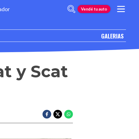
ador
Vendé tu auto
GALERIAS
t y Scat