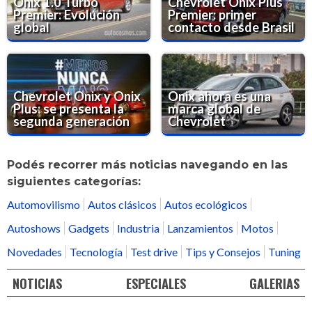
Onix 1.0 Turbo
Chevrolet Onix Plus
Premier: Evolución
Premier: primer
global
contacto desde Brasil
Chevrolet Onix y Onix
Onix ahora es una
Plus: se presenta la
marca global de
segunda generación
Chevrolet
Podés recorrer más noticias navegando en las
siguientes categorías:
Automovilismo
Autos clásicos
Autos ecológicos
Autoshows
Gadgets
Industria
Lanzamientos
Motos
Novedades
Tecnología
Test drive
Tips y Consejos
Tuning
NOTICIAS
ESPECIALES
GALERIAS