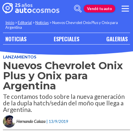
Vendé tu auto
Inicio
>
Editorial
>
Noticias
>
Nuevos Chevrolet Onix Plus y Onix para
Argentina
NOTICIAS
ESPECIALES
GALERIAS
LANZAMIENTOS
Nuevos Chevrolet Onix
Plus y Onix para
Argentina
Te contamos todo sobre la nueva generación
de la dupla hatch/sedán del moño que llega a
Argentina.
Hernando Calaza
| 13/9/2019