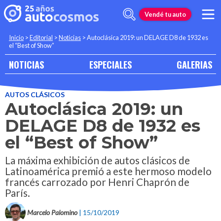
Vendé tu auto
Inicio
>
Editorial
>
Noticias
>
Autoclásica 2019: un DELAGE D8 de 1932 es
el “Best of Show”
NOTICIAS
ESPECIALES
GALERIAS
AUTOS CLÁSICOS
Autoclásica 2019: un
DELAGE D8 de 1932 es
el “Best of Show”
La máxima exhibición de autos clásicos de
Latinoamérica premió a este hermoso modelo
francés carrozado por Henri Chaprón de
París.
Marcelo Palomino
| 15/10/2019