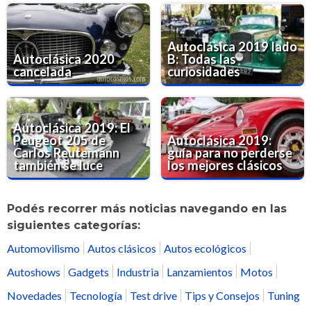
Autoclásica 2019 lado
Autoclásica 2020
B: Todas las
cancelada
curiosidades
Autoclásica 2019: El
Peugeot 205 de
Autoclásica 2019:
Carlos Reutemann
guía para no perderse
también se luce
los mejores clásicos
Podés recorrer más noticias navegando en las
siguientes categorías:
Automovilismo
Autos clásicos
Autos ecológicos
Autoshows
Gadgets
Industria
Lanzamientos
Motos
Novedades
Tecnología
Test drive
Tips y Consejos
Tuning