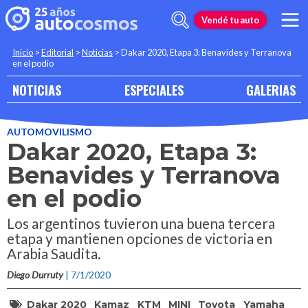
Vendé tu auto
Inicio
>
Editorial
>
Noticias
>
Dakar 2020, Etapa 3: Benavides y Terranova
en el podio
NOTICIAS
ESPECIALES
GALERIAS
AUTOMOVILISMO
Dakar 2020, Etapa 3:
Benavides y Terranova
en el podio
Los argentinos tuvieron una buena tercera
etapa y mantienen opciones de victoria en
Arabia Saudita.
Diego Durruty
| 7/1/2020
Dakar 2020
Kamaz
KTM
MINI
Toyota
Yamaha