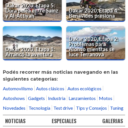
Dakar 2020, Etapa 5:
Dura pelea entre Sainz
Dakar 2020, Etapa 4:
y Al-Attiyah
Benavides presiona
Dakar 2020, Etapa 2:
Problemas para
Dakar 2020, Etapa 1:
Alonso mientras se
Arrancó la aventura
luce Terranova
Podés recorrer más noticias navegando en las
siguientes categorías:
Automovilismo
Autos clásicos
Autos ecológicos
Autoshows
Gadgets
Industria
Lanzamientos
Motos
Novedades
Tecnología
Test drive
Tips y Consejos
Tuning
NOTICIAS
ESPECIALES
GALERIAS