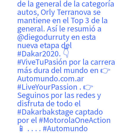
de la general de la categoría
autos, Orly Terranova se
mantiene en el Top 3 de la
general. Así le resumió a
@diegodurruty en esta
nueva etapa del
#Dakar2020. 👇
#ViveTuPasión por la carrera
más dura del mundo en 👉
Automundo.com.ar
#LiveYourPassion . 👉
Seguinos por las redes y
disfruta de todo el
#Dakarbakstage captado
por el #MotorolaOneAction
📱 . . . . #Automundo