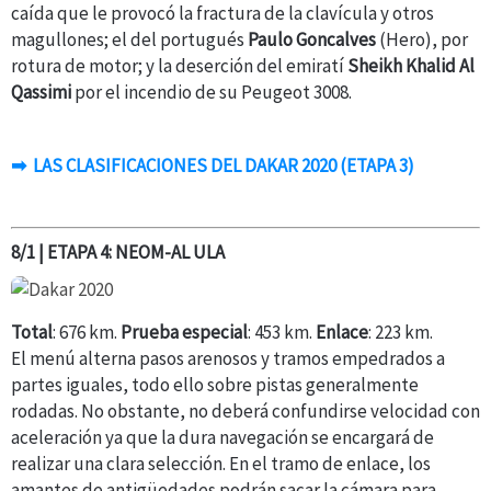
caída que le provocó la fractura de la clavícula y otros
magullones; el del portugués
Paulo Goncalves
(Hero), por
rotura de motor; y la deserción del emiratí
Sheikh Khalid Al
Qassimi
por el incendio de su Peugeot 3008.
➡
LA
S CLASIFICACIONES DEL DAKAR 2020 (ETAPA 3)
8/1 | ETAPA 4: NEOM-AL ULA
Total
: 676 km.
Prueba especial
: 453 km.
Enlace
: 223 km.
El menú alterna pasos arenosos y tramos empedrados a
partes iguales, todo ello sobre pistas generalmente
rodadas. No obstante, no deberá confundirse velocidad con
aceleración ya que la dura navegación se encargará de
realizar una clara selección. En el tramo de enlace, los
amantes de antigüedades podrán sacar la cámara para