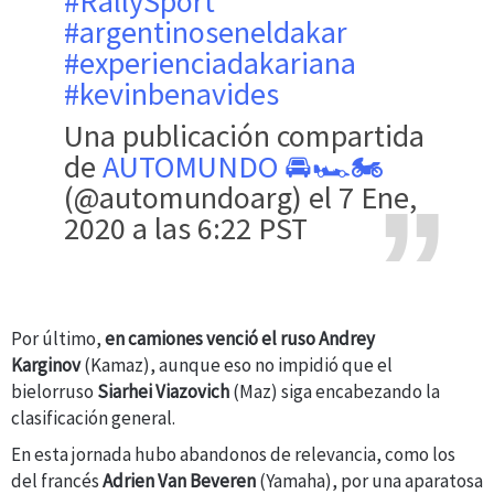
#RallySport
#argentinoseneldakar
#experienciadakariana
#kevinbenavides
Una publicación compartida
de
AUTOMUNDO 🚘🏎️🏍️
(@automundoarg) el 7 Ene,
2020 a las 6:22 PST
Por último,
en camiones venció el ruso
Andrey
Karginov
(Kamaz), aunque eso no impidió que el
bielorruso
Siarhei Viazovich
(Maz) siga encabezando la
clasificación general.
En esta jornada hubo abandonos de relevancia, como los
del francés
Adrien Van Beveren
(Yamaha), por una aparatosa