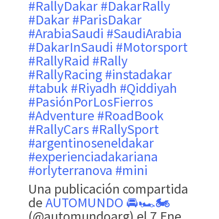
#RallyDakar #DakarRally
#Dakar #ParisDakar
#ArabiaSaudi #SaudiArabia
#DakarInSaudi #Motorsport
#RallyRaid #Rally
#RallyRacing #instadakar
#tabuk #Riyadh #Qiddiyah
#PasiónPorLosFierros
#Adventure #RoadBook
#RallyCars #RallySport
#argentinoseneldakar
#experienciadakariana
#orlyterranova #mini
Una publicación compartida
de
AUTOMUNDO 🚘🏎️🏍️
(@automundoarg) el 7 Ene,