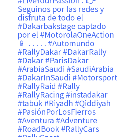
#LiveYourPassion . 👉
Seguinos por las redes y
disfruta de todo el
#Dakarbakstage captado
por el #MotorolaOneAction
📱 . . . . . #Automundo
#RallyDakar #DakarRally
#Dakar #ParisDakar
#ArabiaSaudi #SaudiArabia
#DakarInSaudi #Motorsport
#RallyRaid #Rally
#RallyRacing #instadakar
#tabuk #Riyadh #Qiddiyah
#PasiónPorLosFierros
#Aventura #Adventure
#RoadBook #RallyCars