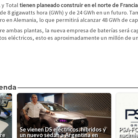
 y Total
tienen planeado construir en el norte de Franci
l de 8 gigawatts hora (GWh) y de 24 GWh en un futuro. Ta
ro en Alemania, lo que permitirá alcanzar 48 GWh de ca
re ambas plantas, la nueva empresa de baterías será cap
os eléctricos, esto es aproximadamente un millón de 
ienda
Se vienen DS eléctricos, híbridos y
PSA-FCA
re
un nuevo sedán a Argentina en
nacimie