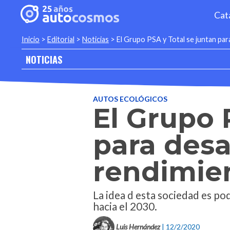
Cat
Inicio
>
Editorial
>
Noticias
>
El Grupo PSA y Total se juntan par
NOTICIAS
AUTOS ECOLÓGICOS
El Grupo 
para desa
rendimie
La idea d esta sociedad es p
hacia el 2030.
Luis Hernández
| 12/2/2020