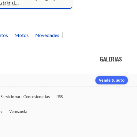
riz d...
ntos
Motos
Novedades
GALERIAS
Vendé tu auto
Servicio para Concesionarias
RSS
ay
Venezuela