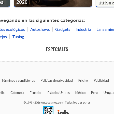
os
2020
automot
avegando en las siguientes categorías:
tos ecológicos
Autoshows
Gadgets
Industria
Lanzamie
ejos
Tuning
ESPECIALES
Términos y condiciones
Políticas de privacidad
Pricing
Publicidad
hile
Colombia
Ecuador
Estados Unidos
México
Perú
Urugu
© 1999 - 2026 Autocosmos.com | Todos los derechos