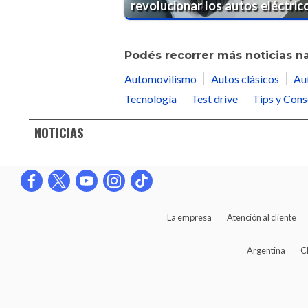
revolucionar los autos eléctric
Podés recorrer más noticias n
Automovilismo
Autos clásicos
Au
Tecnología
Test drive
Tips y Cons
NOTICIAS
La empresa
Atención al cliente
Argentina
C