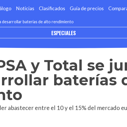
álogo
Noticias
Clasificados
Guía de precios
Compar
a desarrollar baterías de alto rendimiento
ESPECIALES
PSA y Total se j
rrollar baterías 
nto
oder abastecer entre el 10 y el 15% del mercado e