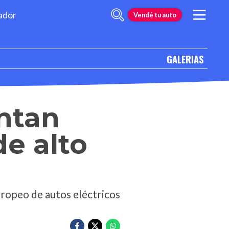
ador
Vendé tu auto
GALERIAS
untan
de alto
uropeo de autos eléctricos