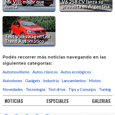
Mk VIII: mejor que
V6 258 CV lanza su
nunca
preventa en Argentina
Test Volkswagen Gol
Trend Automático
Podés recorrer más noticias navegando en las
siguientes categorías:
Automovilismo
Autos clásicos
Autos ecológicos
Autoshows
Gadgets
Industria
Lanzamientos
Motos
Novedades
Tecnología
Test drive
Tips y Consejos
Tuning
NOTICIAS
ESPECIALES
GALERIAS