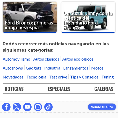
Un Suzuki Jimny con la
estética del
Ford Bronco: primeras
legendario Ford
imágenes espía
Bronco
Podés recorrer más noticias navegando en las
siguientes categorías:
Automovilismo
Autos clásicos
Autos ecológicos
Autoshows
Gadgets
Industria
Lanzamientos
Motos
Novedades
Tecnología
Test drive
Tips y Consejos
Tuning
NOTICIAS
ESPECIALES
GALERIAS
Vendé tu auto