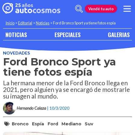
Vendé tu auto
Inicio
>
Editorial
>
Noticias
>
Ford Bronco Sport ya tiene fotos espía
NOTICIAS
ESPECIALES
GALERIAS
NOVEDADES
Ford Bronco Sport ya
tiene fotos espía
La hermana menor de la Ford Bronco llega en
2021, pero alguien ya se encargó de mostrarle
su imagen al mundo.
Hernando Calaza
| 10/3/2020
Bronco
Espía
Ford
Mediano
Suv