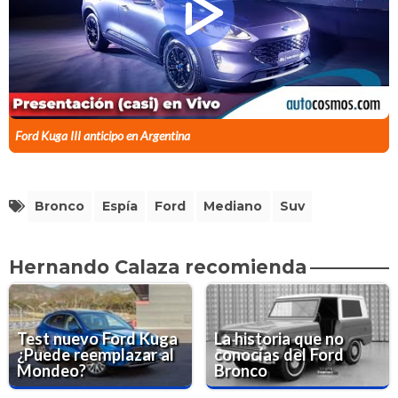
Ford Kuga III anticipo en Argentina
Bronco
Espía
Ford
Mediano
Suv
Hernando Calaza recomienda
Test nuevo Ford Kuga
La historia que no
¿Puede reemplazar al
conocías del Ford
Mondeo?
Bronco