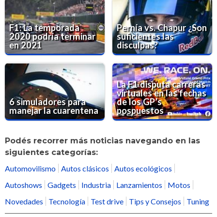
F1: La temporada
Pernía vs. Chapur ¿Son
2020 podría terminar
suficientes las
en 2021
disculpas?
La F1 disputa carreras
virtuales en las fechas
6 simuladores para
de los GP’s
manejar la cuarentena
pospuestos
Podés recorrer más noticias navegando en las
siguientes categorías:
Automovilismo
Autos clásicos
Autos ecológicos
Autoshows
Gadgets
Industria
Lanzamientos
Motos
Novedades
Tecnología
Test drive
Tips y Consejos
Tuning