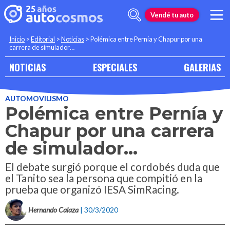
Vendé tu auto
Inicio
>
Editorial
>
Noticias
>
Polémica entre Pernía y Chapur por una
carrera de simulador…
NOTICIAS
ESPECIALES
GALERIAS
AUTOMOVILISMO
Polémica entre Pernía y
Chapur por una carrera
de simulador…
El debate surgió porque el cordobés duda que
el Tanito sea la persona que compitió en la
prueba que organizó IESA SimRacing.
Hernando Calaza
| 30/3/2020