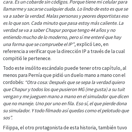
cara. Es un cobarde sin códigos. Porque tiene mi celular para
llamarme y sacarse cualquier duda. Lo lindo de esto es que se
va a saber la verdad. Malas personas y peores deportistas eso
es lo que son. Cada minuto que pasa estoy más caliente. La
verdad se va a saber Chapur porque tengo 44 años y no
entiendo mucho de lo moderno, pero sí me enteré que hay
una forma que se compruebe el IP”
, explicó Leo, en
referencia a verificar que la dirección IP a través de la cual
compitió le pertenece.
Todo este insólito escándalo puede tener otro capítulo, al
menos para Pernía que pidió un duelo mano a mano con el
cordobés:
“Otra cosa: Después que se sepa la verdad quiero
que Chapur y todos los que pusieron MG (me gusta) a su tuit
vengan y me jueguen mano a mano en el simulador que dicen
que no maneje. Uno por uno en fila. Eso sí, el que pierde dona
su simulador. Y todo filmado así quedas como el pelotudo que
sos”.
Filippa, el otro protagonista de esta historia, también tuvo