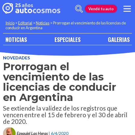
Vendé tu auto
Inicio
>
Editorial
>
Noticias
>
Prorrogan el vencimiento de las licencias de
conducir en Argentina
NOTICIAS
ESPECIALES
GALERIAS
NOVEDADES
Prorrogan el
vencimiento de las
licencias de conducir
en Argentina
Se extiende la validez de los registros que
vencen entre el 15 de febrero y el 30 de abril
de 2020.
Ezequiel Las Heras
| 6/4/2020