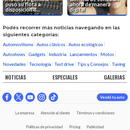
puso su flota a
ahora de manera
disposición d...
digital
Podés recorrer más noticias navegando en las
siguientes categorías:
Automovilismo
Autos clásicos
Autos ecológicos
Autoshows
Gadgets
Industria
Lanzamientos
Motos
Novedades
Tecnología
Test drive
Tips y Consejos
Tuning
NOTICIAS
ESPECIALES
GALERIAS
Vendé tu auto
La empresa
Atención al cliente
Términos y condiciones
Políticas de privacidad
Pricing
Publicidad