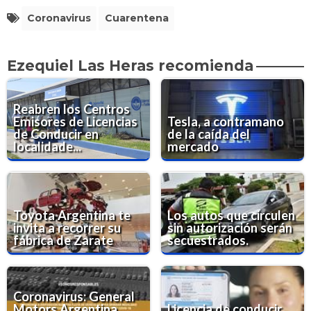
Coronavirus
Cuarentena
Ezequiel Las Heras recomienda
Reabren los Centros
Emisores de Licencias
Tesla, a contramano
de Conducir en
de la caída del
localidade...
mercado
Toyota Argentina te
Los autos que circulen
invita a recorrer su
sin autorización serán
fábrica de Zarate
secuestrados.
Coronavirus: General
Motors Argentina
Licencia de conducir,