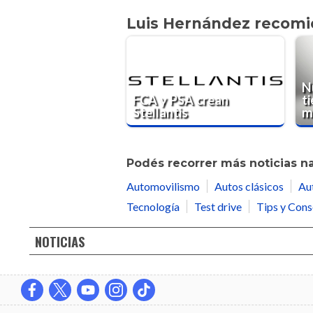
Luis Hernández recom
N
FCA y PSA crean
t
Stellantis
m
Podés recorrer más noticias n
Automovilismo
Autos clásicos
Au
Tecnología
Test drive
Tips y Cons
NOTICIAS