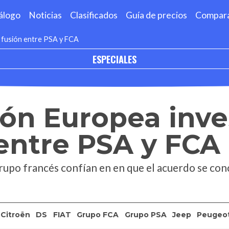
álogo
Noticias
Clasificados
Guía de precios
Compar
a fusión entre PSA y FCA
ESPECIALES
ón Europea inve
 entre PSA y FCA
rupo francés confían en en que el acuerdo se con
Citroën
DS
FIAT
Grupo FCA
Grupo PSA
Jeep
Peugeo