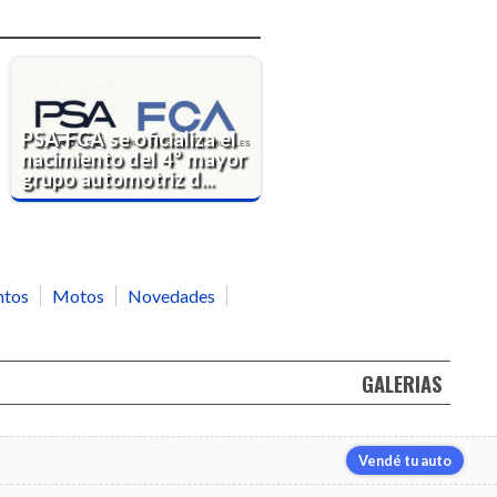
PSA-FCA se oficializa el
nacimiento del 4° mayor
grupo automotriz d...
ntos
Motos
Novedades
GALERIAS
Vendé tu auto