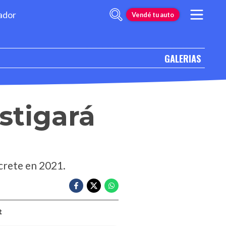
ador
Vendé tu auto
GALERIAS
stigará
crete en 2021.
t