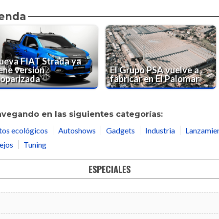
ienda
ueva FIAT Strada ya
iene versión
El Grupo PSA vuelve a
oparizada
fabricar en El Palomar
avegando en las siguientes categorías:
tos ecológicos
Autoshows
Gadgets
Industria
Lanzamie
ejos
Tuning
ESPECIALES