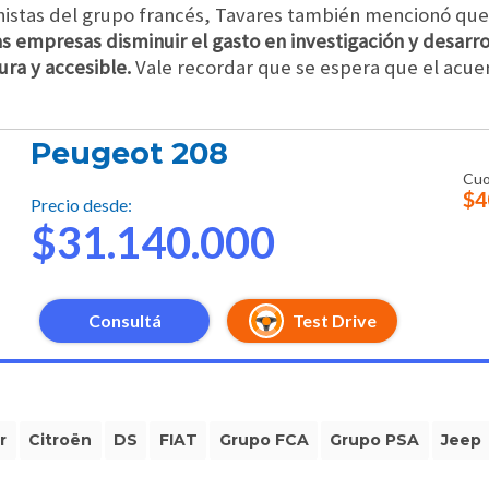
onistas del grupo francés, Tavares también mencionó que
s empresas disminuir el gasto en investigación y desarrol
ra y accesible.
Vale recordar que se espera que el acue
Peugeot 208
Cuo
$4
Precio desde:
$31.140.000
Consultá
Test Drive
r
Citroën
DS
FIAT
Grupo FCA
Grupo PSA
Jeep