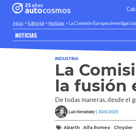
Cat
Inicio
>
Editorial
>
Noticias
>
La Comisión Europea investigará l
NOTICIAS
INDUSTRIA
La Comisi
la fusión
De todas maneras, desde el g
Luis Hernández
| 30/6/2020
Abarth
Alfa Romeo
Chrysler