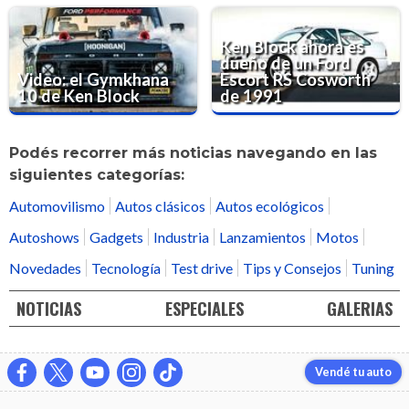
Ken Block ahora es
dueño de un Ford
Video: el Gymkhana
Escort RS Cosworth
10 de Ken Block
de 1991
Podés recorrer más noticias navegando en las
siguientes categorías:
Automovilismo
Autos clásicos
Autos ecológicos
Autoshows
Gadgets
Industria
Lanzamientos
Motos
Novedades
Tecnología
Test drive
Tips y Consejos
Tuning
NOTICIAS
ESPECIALES
GALERIAS
Vendé tu auto