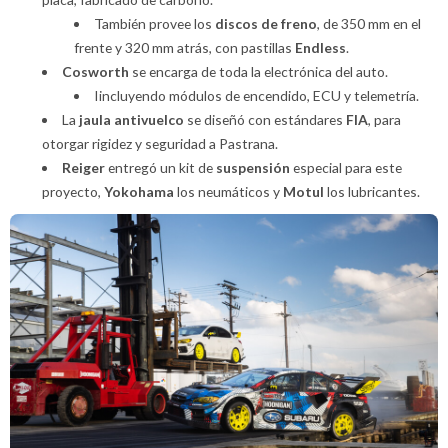
También provee los
discos de freno
, de 350 mm en el
frente y 320 mm atrás, con pastillas
Endless
.
Cosworth
se encarga de toda la electrónica del auto.
Iincluyendo módulos de encendido, ECU y telemetría.
La
jaula antivuelco
se diseñó con estándares
FIA
, para
otorgar rigidez y seguridad a Pastrana.
Reiger
entregó un kit de
suspensión
especial para este
proyecto,
Yokohama
los neumáticos y
Motul
los lubricantes.