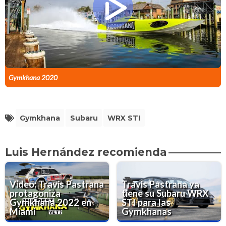
Gymkhana 2020
Gymkhana
Subaru
WRX STI
Luis Hernández recomienda
Video: Travis Pastrana
Travis Pastrana ya
protagoniza
tiene su Subaru WRX
Gymkhana 2022 en
STI para las
Miami
Gymkhanas