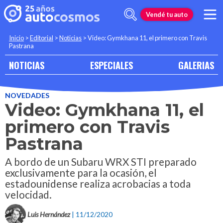
Vendé tu auto
Inicio
>
Editorial
>
Noticias
>
Video: Gymkhana 11, el primero con Travis
Pastrana
NOTICIAS
ESPECIALES
GALERIAS
NOVEDADES
Video: Gymkhana 11, el
primero con Travis
Pastrana
A bordo de un Subaru WRX STI preparado
exclusivamente para la ocasión, el
estadounidense realiza acrobacias a toda
velocidad.
Luis Hernández
| 11/12/2020