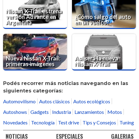
Nissan X-Trail estrena
versión Advance en
¿Cómo salgo del auto
Argentina
en un vuelco?
Nueva Nissan X-Trail:
Así será la nueva
primeras imágenes
Nissan X-Trail
Podés recorrer más noticias navegando en las
siguientes categorías:
Automovilismo
Autos clásicos
Autos ecológicos
Autoshows
Gadgets
Industria
Lanzamientos
Motos
Novedades
Tecnología
Test drive
Tips y Consejos
Tuning
NOTICIAS
ESPECIALES
GALERIAS