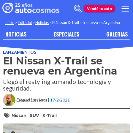
Vendé tu auto
Inicio
>
Editorial
>
Noticias
>
El Nissan X-Trail se renueva en Argentina
NOTICIAS
ESPECIALES
GALERIAS
LANZAMIENTOS
El Nissan X-Trail se
renueva en Argentina
Llegó el restyling sumando tecnología y
seguridad.
Ezequiel Las Heras
| 17/2/2021
Nissan
SUV
X-Trail