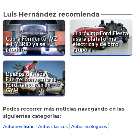
Luis Hernández recomienda
El próximo Ford Fiesta
Cupra Formentor VZ
usará plataforma
e-HYBRID ya se
eléctrica y de otro
produce
grupo a...
Dueños de Raza
Fuerte: convertí a su
Ford Ranger en un
GYM
Podés recorrer más noticias navegando en las
siguientes categorías:
Automovilismo
Autos clásicos
Autos ecológicos