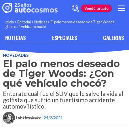
Vendé tu auto
Inicio
>
Editorial
>
Noticias
>
El palo menos deseado de Tiger Woods:
¿Con qué vehículo chocó?
NOTICIAS
ESPECIALES
GALERIAS
NOVEDADES
El palo menos deseado
de Tiger Woods: ¿Con
qué vehículo chocó?
Enterate cuál fue el SUV que le salvo la vida al
golfista que sufrió un fuertísimo accidente
automovilístico.
Luis Hernández
| 24/2/2021