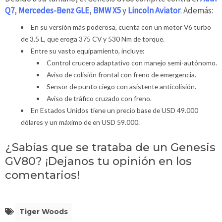
Q7
,
Mercedes-Benz GLE
,
BMW X5
y
Lincoln Aviator
. Además:
En su versión más poderosa, cuenta con un motor V6 turbo
de 3.5 L, que eroga 375 CV y 530 Nm de torque.
Entre su vasto equipamiento, incluye:
Control crucero adaptativo con manejo semi-autónomo.
Aviso de colisión frontal con freno de emergencia.
Sensor de punto ciego con asistente anticolisión.
Aviso de tráfico cruzado con freno.
En Estados Unidos tiene un precio base de USD 49.000
dólares y un máximo de en USD 59.000.
¿Sabías que se trataba de un Genesis
GV80? ¡Dejanos tu opinión en los
comentarios!
Tiger Woods