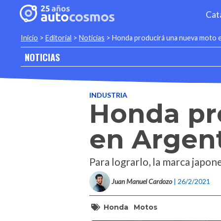
Cat
Inicio
>
Editorial
>
Noticias
>
Honda producirá una nueva moto 
NOTICIAS
INDUSTRIA
Honda pr
en Argen
Para lograrlo, la marca japon
Juan Manuel Cardozo
| 26/2/2021
Honda
Motos