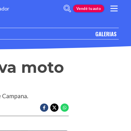
ador
Vendé tu auto
GALERIAS
eva moto
de Campana.