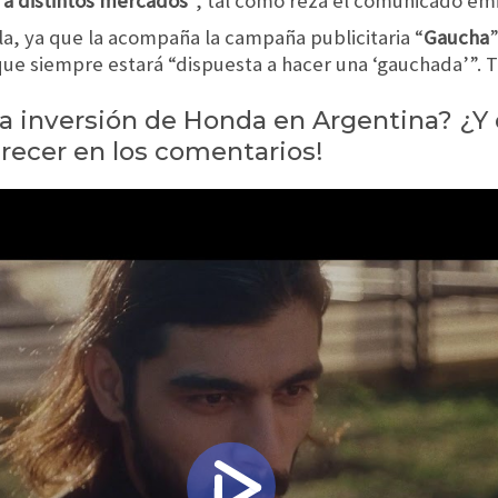
 a distintos mercados
”, tal como reza el comunicado emi
la, ya que la acompaña la campaña publicitaria “
Gaucha
”
e siempre estará “dispuesta a hacer una ‘gauchada’”. Te
a inversión de Honda en Argentina? ¿Y
recer en los comentarios!