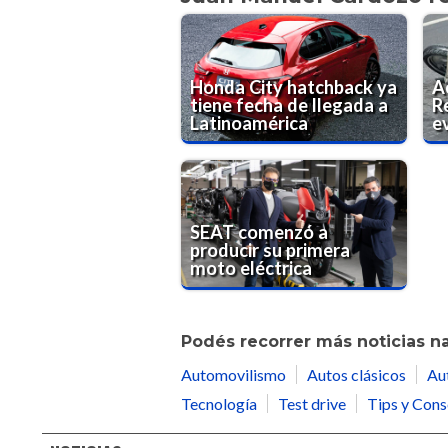
Honda City hatchback ya
A
tiene fecha de llegada a
R
Latinoamérica
e
SEAT comenzó a
producir su primera
moto eléctrica
Podés recorrer más noticias n
Automovilismo
Autos clásicos
Au
Tecnología
Test drive
Tips y Cons