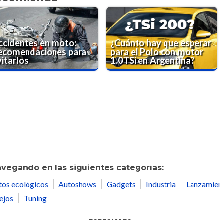
ccidentes en moto:
¿Cuánto hay que esperar
ecomendaciones para
para el Polo con motor
vitarlos
1.0TSi en Argentina?
avegando en las siguientes categorías:
tos ecológicos
Autoshows
Gadgets
Industria
Lanzamie
ejos
Tuning