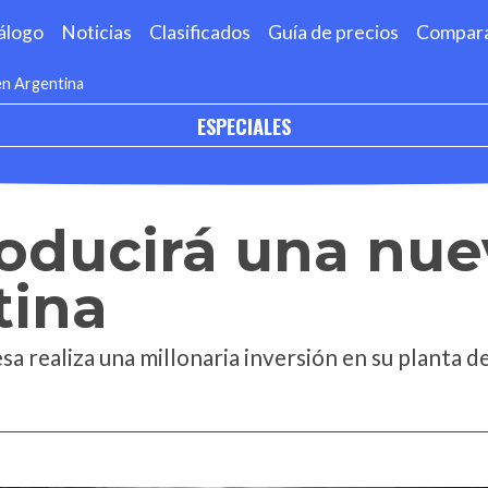
álogo
Noticias
Clasificados
Guía de precios
Compar
en Argentina
ESPECIALES
oducirá una nu
tina
esa realiza una millonaria inversión en su planta 