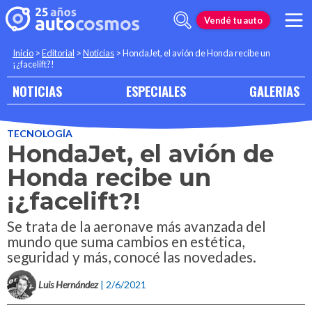
Vendé tu auto
Inicio
>
Editorial
>
Noticias
>
HondaJet, el avión de Honda recibe un
¡¿facelift?!
NOTICIAS
ESPECIALES
GALERIAS
TECNOLOGÍA
HondaJet, el avión de
Honda recibe un
¡¿facelift?!
Se trata de la aeronave más avanzada del
mundo que suma cambios en estética,
seguridad y más, conocé las novedades.
Luis Hernández
| 2/6/2021