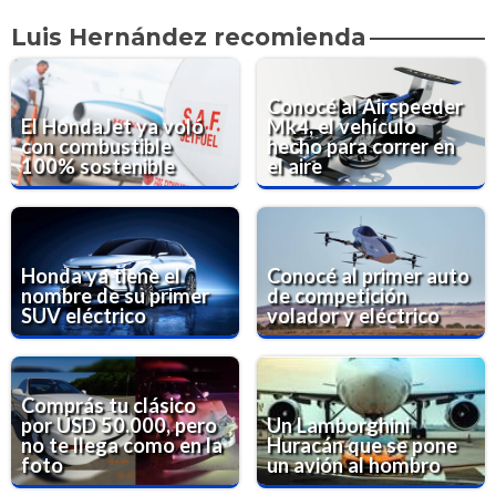
Luis Hernández recomienda
Conocé al Airspeeder
El HondaJet ya voló
Mk4, el vehículo
con combustible
hecho para correr en
100% sostenible
el aire
Honda ya tiene el
Conocé al primer auto
nombre de su primer
de competición
SUV eléctrico
volador y eléctrico
Comprás tu clásico
por USD 50.000, pero
Un Lamborghini
no te llega como en la
Huracán que se pone
foto
un avión al hombro