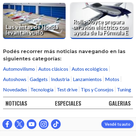
Rolls-Royce prepara
Las ventas de Honda
un avión eléctrico con
levantan vuelo
ayuda de la Fórmula E
Podés recorrer más noticias navegando en las
siguientes categorías:
Automovilismo
Autos clásicos
Autos ecológicos
Autoshows
Gadgets
Industria
Lanzamientos
Motos
Novedades
Tecnología
Test drive
Tips y Consejos
Tuning
NOTICIAS
ESPECIALES
GALERIAS
Vendé tu auto