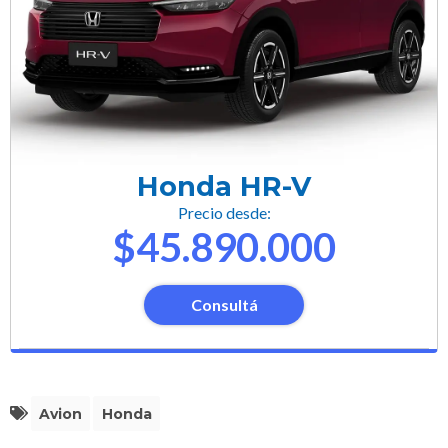
Honda HR-V
Precio desde:
$45.890.000
Consultá
Avion
Honda