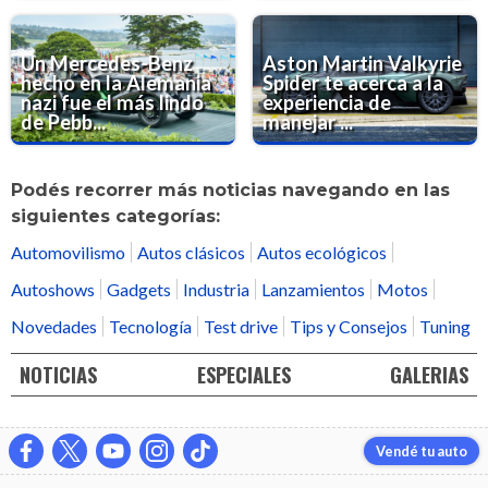
Un Mercedes-Benz
Aston Martin Valkyrie
hecho en la Alemania
Spider te acerca a la
nazi fue el más lindo
experiencia de
de Pebb...
manejar ...
Podés recorrer más noticias navegando en las
siguientes categorías:
Automovilismo
Autos clásicos
Autos ecológicos
Autoshows
Gadgets
Industria
Lanzamientos
Motos
Novedades
Tecnología
Test drive
Tips y Consejos
Tuning
NOTICIAS
ESPECIALES
GALERIAS
Vendé tu auto