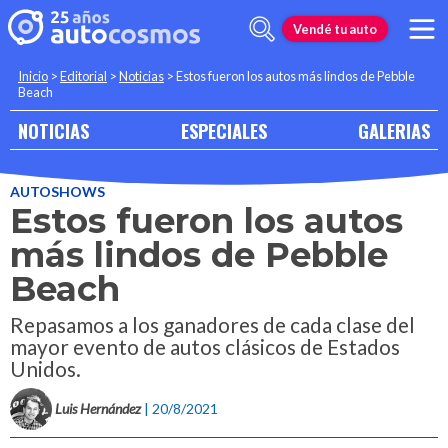
Vendé tu auto
Inicio
>
Editorial
>
Noticias
>
Estos fueron los autos más lindos de Pebble
Beach
NOTICIAS
ESPECIALES
GALERIAS
AUTOSHOWS
Estos fueron los autos
más lindos de Pebble
Beach
Repasamos a los ganadores de cada clase del
mayor evento de autos clásicos de Estados
Unidos.
Luis Hernández
| 20/8/2021